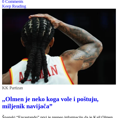
0 Comments
Keep Reading
KK Partizan
,,Olmen je neko koga vole i poštuju,
miljenik navijača”
Španski “Encestando” prvi je preneo informaciju da je Kajl Olmen