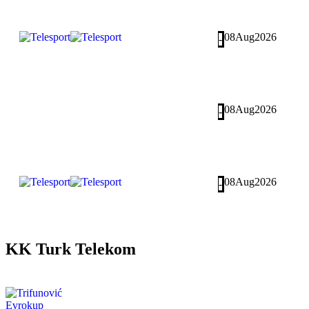
08
Aug
2026
-
08
Aug
2026
-
08
Aug
2026
-
KK Turk Telekom
Evrokup