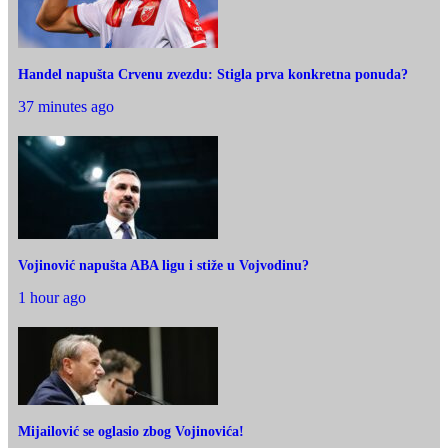
Handel napušta Crvenu zvezdu: Stigla prva konkretna ponuda?
37 minutes ago
Vojinović napušta ABA ligu i stiže u Vojvodinu?
1 hour ago
Mijailović se oglasio zbog Vojinovića!