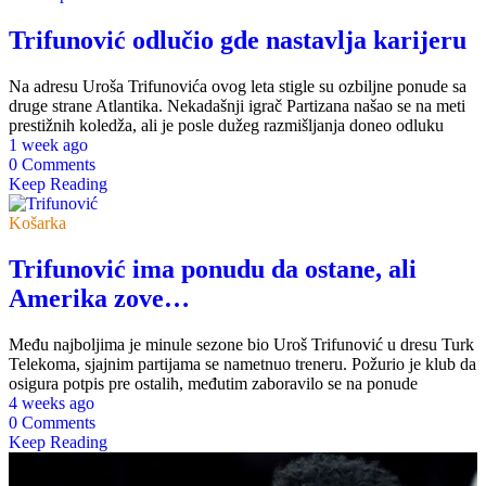
Trifunović odlučio gde nastavlja karijeru
Na adresu Uroša Trifunovića ovog leta stigle su ozbiljne ponude sa
druge strane Atlantika. Nekadašnji igrač Partizana našao se na meti
prestižnih koledža, ali je posle dužeg razmišljanja doneo odluku
1 week ago
0 Comments
Keep Reading
Košarka
Trifunović ima ponudu da ostane, ali
Amerika zove…
Među najboljima je minule sezone bio Uroš Trifunović u dresu Turk
Telekoma, sjajnim partijama se nametnuo treneru. Požurio je klub da
osigura potpis pre ostalih, međutim zaboravilo se na ponude
4 weeks ago
0 Comments
Keep Reading