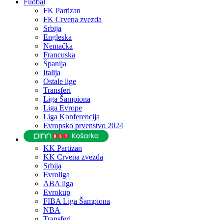
Fudbal
FK Partizan
FK Crvena zvezda
Srbija
Engleska
Nemačka
Francuska
Španija
Italija
Ostale lige
Transferi
Liga Šampiona
Liga Evrope
Liga Konferencija
Evropsko prvenstvo 2024
KK Partizan
KK Crvena zvezda
Srbija
Evroliga
ABA liga
Evrokup
FIBA Liga Šampiona
NBA
Transferi