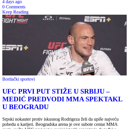
4 days ago
0 Comments
Keep Reading
Borilački sportovi
UFC PRVI PUT STIŽE U SRBIJU –
MEDIĆ PREDVODI MMA SPEKTAKL
U BEOGRADU
Srpski nokauter protiv iskusnog Rodrigeza želi da upiše najveću
pobedu u karijeri. Beogradska arena je ove subote centar MMA