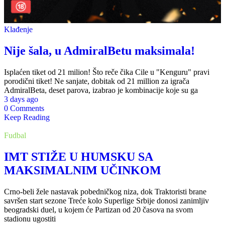
Klađenje
Nije šala, u AdmiralBetu maksimala!
Isplaćen tiket od 21 milion! Što reče čika Cile u "Kenguru" pravi
porodični tiket! Ne sanjate, dobitak od 21 million za igrača
AdmiralBeta, deset parova, izabrao je kombinacije koje su ga
3 days ago
0 Comments
Keep Reading
Fudbal
IMT STIŽE U HUMSKU SA
MAKSIMALNIM UČINKOM
Crno-beli žele nastavak pobedničkog niza, dok Traktoristi brane
savršen start sezone Treće kolo Superlige Srbije donosi zanimljiv
beogradski duel, u kojem će Partizan od 20 časova na svom
stadionu ugostiti