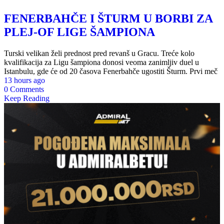
FENERBAHČE I ŠTURM U BORBI ZA
PLEJ-OF LIGE ŠAMPIONA
Turski velikan želi prednost pred revanš u Gracu. Treće kolo
kvalifikacija za Ligu šampiona donosi veoma zanimljiv duel u
Istanbulu, gde će od 20 časova Fenerbahče ugostiti Šturm. Prvi meč
13 hours ago
0 Comments
Keep Reading