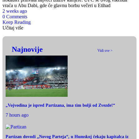
vraća u Abu Dabi, gde će glavnu borbu večeri u Etihad
2 weeks ago
0 Comments
Keep Reading
Učitaj više
Najnovije
Vidi sve >
„Vojvodina je ispred Partizana, ima tim bolji od Zvezde!“
7 hours ago
Partizan dovodi „Novog Parteja“, u Humskoj čekaju kapitalca iz