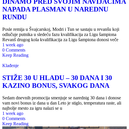
DINAMO PRED SVOJIM NAVIJAČIMA
NAPADA PLASMAN U NAREDNU
RUNDU
Posle remija u Švajcarskoj, Modri i Tun se sastaju u revanšu koji
odlučuje putnika u sledeću fazu kvalifikacija za Ligu šampiona
Revanš drugog kola kvalifikacija za Ligu šampiona donosi veče
1 week ago
0 Comments
Keep Reading
Klađenje
STIŽE 30 U HLADU – 30 DANA I 30
KAZINO BONUS, SVAKOG DANA
Sedam dnevnih promocija smenjuje se narednig 30 dana i donose
vam novi bonus iz dana u dan Leto je stiglo, temperatura raste, ali
najbolje mesto za igru nalazi se u
1 week ago
0 Comments
Keep Reading