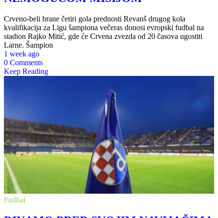
Crveno-beli brane četiri gola prednosti Revanš drugog kola
kvalifikacija za Ligu šampiona večeras donosi evropski fudbal na
stadion Rajko Mitić, gde će Crvena zvezda od 20 časova ugostiti
Larne. Šampion
1 week ago
0 Comments
Keep Reading
Fudbal