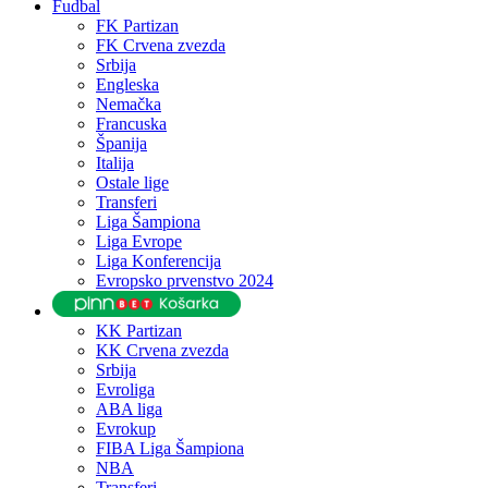
Fudbal
FK Partizan
FK Crvena zvezda
Srbija
Engleska
Nemačka
Francuska
Španija
Italija
Ostale lige
Transferi
Liga Šampiona
Liga Evrope
Liga Konferencija
Evropsko prvenstvo 2024
KK Partizan
KK Crvena zvezda
Srbija
Evroliga
ABA liga
Evrokup
FIBA Liga Šampiona
NBA
Transferi