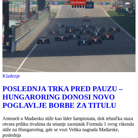
Klađenje
POSLEDNJA TRKA PRED PAUZU –
HUNGARORING DONOSI NOVO
POGLAVLJE BORBE ZA TITULU
Antoneli u Mađarsku stiže kao lider šampionata, dok tehnička staza
otvara priliku rivalima da smanje zaostatak Formula 1 ovog vikenda
stiže na Hungaroring, gde se vozi Velika nagrada Mađarske,
poslednja