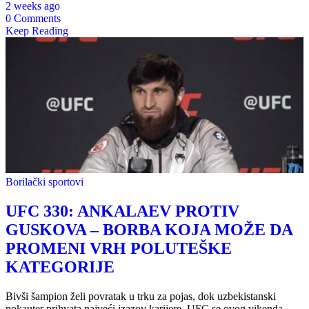
2 weeks ago
0 Comments
Keep Reading
Borilački sportovi
UFC 330: ANKALAEV PROTIV
GUSKOVA – BORBA KOJA MOŽE DA
PROMENI VRH POLUTEŠKE
KATEGORIJE
Bivši šampion želi povratak u trku za pojas, dok uzbekistanski
nokauter prihvata najveći izazov karijere. UFC se ovog vikenda