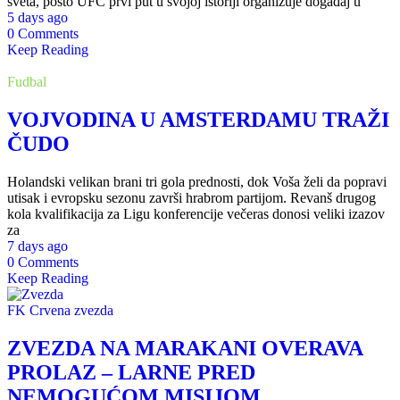
sveta, pošto UFC prvi put u svojoj istoriji organizuje događaj u
5 days ago
0 Comments
Keep Reading
Fudbal
VOJVODINA U AMSTERDAMU TRAŽI
ČUDO
Holandski velikan brani tri gola prednosti, dok Voša želi da popravi
utisak i evropsku sezonu završi hrabrom partijom. Revanš drugog
kola kvalifikacija za Ligu konferencije večeras donosi veliki izazov
za
7 days ago
0 Comments
Keep Reading
FK Crvena zvezda
ZVEZDA NA MARAKANI OVERAVA
PROLAZ – LARNE PRED
NEMOGUĆOM MISIJOM