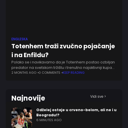
ENGLESKA
Totenhem traži zvučno pojačanje
i na Enfildu?
Polako se i navikavamo da je Totenhem postao ozbiljan
predator na svetskom tržištu i trenutno najaktivniji kupac.
I bez evropskog fudbala, sa očajnom sezonom iza
2 MONTHS AGO
0 COMMENTS
KEEP READING
sebe, ali sa Robertom De
Najnovije
Vidi sve >
Odželej ostaje u crveno-belom, ali ne i u
Beogradu!?
6 MINUTES AGO