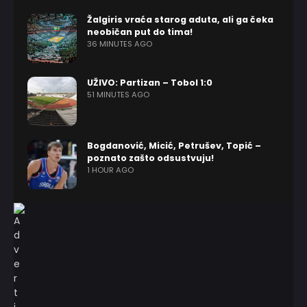
Žalgiris vraća starog aduta, ali ga čeka
neobičan put do tima!
36 MINUTES AGO
UŽIVO: Partizan – Tobol 1:0
51 MINUTES AGO
Bogdanović, Micić, Petrušev, Topić –
poznato zašto odsustvuju!
1 HOUR AGO