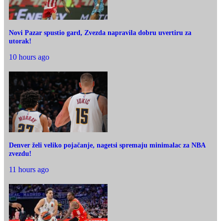
Novi Pazar spustio gard, Zvezda napravila dobru uvertiru za
utorak!
10 hours ago
Denver želi veliko pojačanje, nagetsi spremaju minimalac za NBA
zvezdu!
11 hours ago