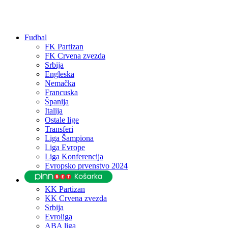
Fudbal
FK Partizan
FK Crvena zvezda
Srbija
Engleska
Nemačka
Francuska
Španija
Italija
Ostale lige
Transferi
Liga Šampiona
Liga Evrope
Liga Konferencija
Evropsko prvenstvo 2024
KK Partizan
KK Crvena zvezda
Srbija
Evroliga
ABA liga