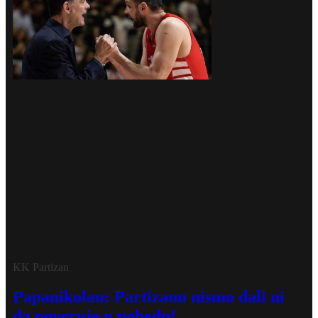
KK Partizan
Papanikolau: Partizanu nismo dali ni
da poveruje u pobedu!