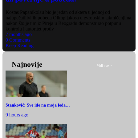
Kostas Papanikolau bio je jedan od aktera u jednoj od
najupečatljivijih pobeda Olimpijakosa u evropskim takmičenjima,
nakon što je tim iz Pireja u Beogradu demonstrirao potpunu
kontrolu i autoritet protiv
7 months ago
0 Comments
Keep Reading
Najnovije
Vidi sve >
Stanković: Sve ide na moja leđa…
9 hours ago