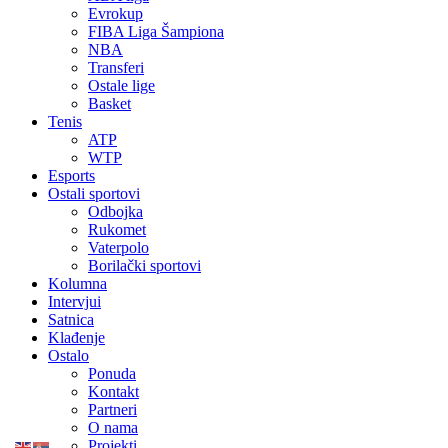
Evrokup
FIBA Liga Šampiona
NBA
Transferi
Ostale lige
Basket
Tenis
ATP
WTP
Esports
Ostali sportovi
Odbojka
Rukomet
Vaterpolo
Borilački sportovi
Kolumna
Intervjui
Satnica
Klađenje
Ostalo
Ponuda
Kontakt
Partneri
O nama
Projekti