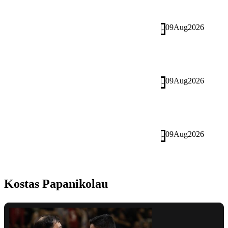
09
Aug
2026
-
09
Aug
2026
-
09
Aug
2026
-
Kostas Papanikolau