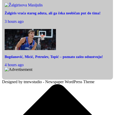
Žalgiris vraća starog aduta, ali ga čeka neobičan put do tima!
3 hours ago
Bogdanović, Micić, Petrušev, Topić – poznato zašto odsustvuju!
4 hours ago
Designed by tmrwstudio - Newspaper WordPress Theme