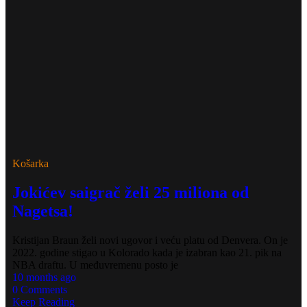
Košarka
Jokićev saigrač želi 25 miliona od
Nagetsa!
Kristijan Braun želi novi ugovor i veću platu od Denvera. On je
2022. godine stigao u Kolorado kada je izabran kao 21. pik na
NBA draftu. U međuvremenu posto je
10 months ago
0 Comments
Keep Reading