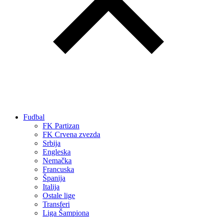
Fudbal
FK Partizan
FK Crvena zvezda
Srbija
Engleska
Nemačka
Francuska
Španija
Italija
Ostale lige
Transferi
Liga Šampiona