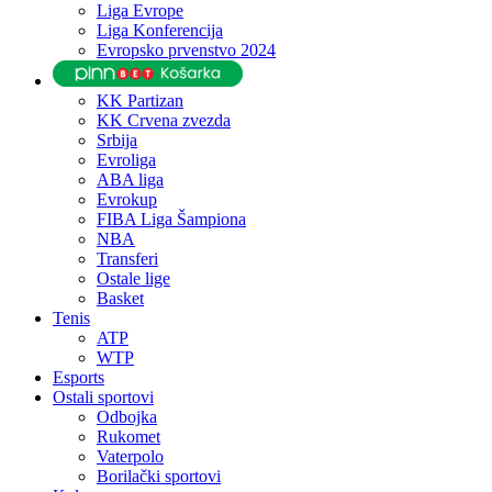
Liga Evrope
Liga Konferencija
Evropsko prvenstvo 2024
KK Partizan
KK Crvena zvezda
Srbija
Evroliga
ABA liga
Evrokup
FIBA Liga Šampiona
NBA
Transferi
Ostale lige
Basket
Tenis
ATP
WTP
Esports
Ostali sportovi
Odbojka
Rukomet
Vaterpolo
Borilački sportovi