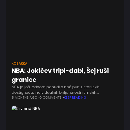
KOŠARKA
NBA: Jokićev tripl-dabl, Šej ruši
granice
NBA je još jednom ponudila noć punu istorijskih
dostignuća, individualnih briljantnosti i timskih
demonstracija sile, a u centru pažnje ponovo su se
8 MONTHS AGO
0 COMMENTS
KEEP READING
našla najveća imena današnje košarke. Veče je
obeležio