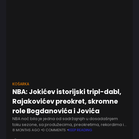
KOŠARKA
NBA: Jokićev istorijski tripl-dabl,
Rajakovićev preokret, skromne
role Bogdanovića i Jovića
NBA noć bila je jedna od sadržajnijih u dosadašnjem
toku sezone, sa produžecima, preokretima, rekordima i
partijama koje dodatno učvršćuju uticaj srpskih
8 MONTHS AGO
0 COMMENTS
KEEP READING
košarkaša i stručnjaka u najjačoj ligi sveta. Centralna