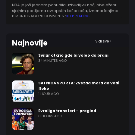
NBA je još jednom ponudila uzbudljivu noć, obeleženu
sjajnim partijama evropskih košarkaša, iznenađenjima
koja menjaju poredak konferencija. NBA večeri sve
8 MONTHS AGO
0 COMMENTS
KEEP READING
češće donose neočekivane rezultate, a ova je bila
posebno bogata
Najnovije
Vidi sve >
Svilar otkrio gde bi voleo da brani
34 MINUTES AGO
SATNICA SPORTA: Zvezda mora da vadi
fleke
1 HOUR AGO
Evroliga transferi – pregled
8 HOURS AGO