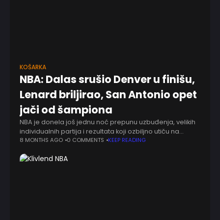
KOŠARKA
NBA: Dalas srušio Denver u finišu,
Lenard briljirao, San Antonio opet
jači od šampiona
NBA je donela još jednu noć prepunu uzbuđenja, velikih
individualnih partija i rezultata koji ozbiljno utiču na
poredak, a u centru pažnje bili su Nikola Jokić, Kavaj
8 MONTHS AGO
0 COMMENTS
KEEP READING
Lenard, Šej Gildžus-Aleksander