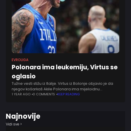
EVROLIGA
Polonara ima leukemiju, Virtus se
oglasio
Tužne vesti stižu iz Italije. Virtus iz Bolonje objavio je da
njegov košarkaš Akile Polonara ima mijeloidnu
leukemiju. Sjajni košarkaš već se podvrgao lečenju.
1 YEAR AGO
0 COMMENTS
KEEP READING
Nesrećni Polonara je pre dve godine
Najnovije
Vidi sve >