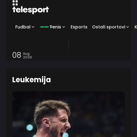
Fudbal
Tenis
Esports
Ostali sportovi
08
Aug
2026
Leukemija