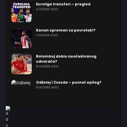
Evroliga transferi – pregled
4 HOURS AGO
Kenan spreman za povratak!?
7 HOURS AGO
Bolomboj dobio neočekivanog
udvarača?
8 HOURS AGO
Odželej i Zvezda – poznat epilog?
8 HOURS AGO