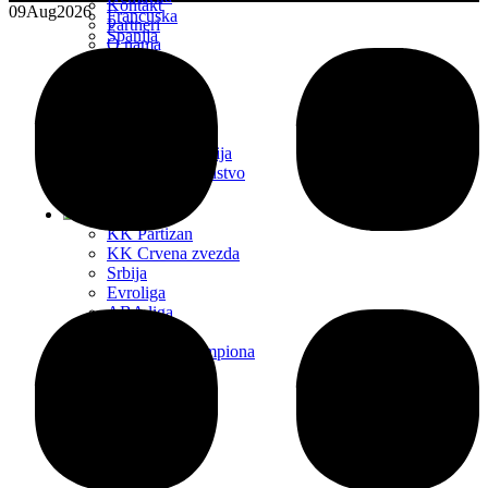
Kontakt
09
Aug
2026
Francuska
Partneri
Španija
O nama
Italija
Projekti
Ostale lige
Transferi
Liga Šampiona
Liga Evrope
Liga Konferencija
Evropsko prvenstvo
2024
KK Partizan
KK Crvena zvezda
Srbija
Evroliga
ABA liga
Evrokup
FIBA Liga Šampiona
NBA
Transferi
Ostale lige
Basket
Tenis
ATP