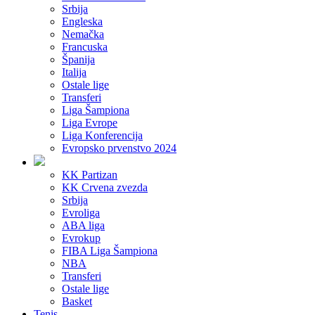
Srbija
Engleska
Nemačka
Francuska
Španija
Italija
Ostale lige
Transferi
Liga Šampiona
Liga Evrope
Liga Konferencija
Evropsko prvenstvo 2024
KK Partizan
KK Crvena zvezda
Srbija
Evroliga
ABA liga
Evrokup
FIBA Liga Šampiona
NBA
Transferi
Ostale lige
Basket
Tenis