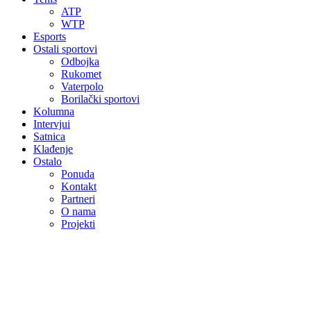
ATP
WTP
Esports
Ostali sportovi
Odbojka
Rukomet
Vaterpolo
Borilački sportovi
Kolumna
Intervjui
Satnica
Klađenje
Ostalo
Ponuda
Kontakt
Partneri
O nama
Projekti