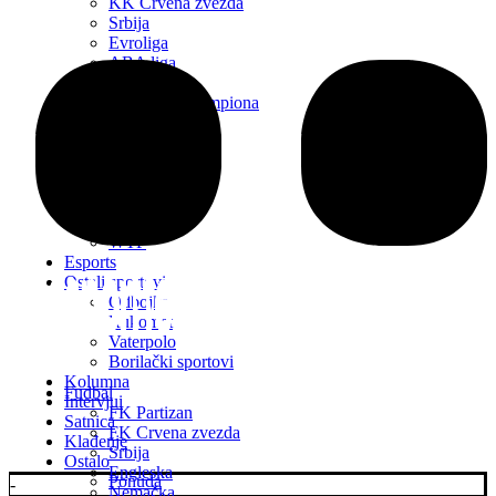
KK Crvena zvezda
Srbija
Evroliga
ABA liga
Evrokup
FIBA Liga Šampiona
NBA
Transferi
Ostale lige
Basket
Tenis
ATP
WTP
Esports
Ostali sportovi
Odbojka
Rukomet
Vaterpolo
Borilački sportovi
Kolumna
Fudbal
Intervjui
FK Partizan
Satnica
FK Crvena zvezda
Klađenje
Srbija
Ostalo
Engleska
Ponuda
-
Nemačka