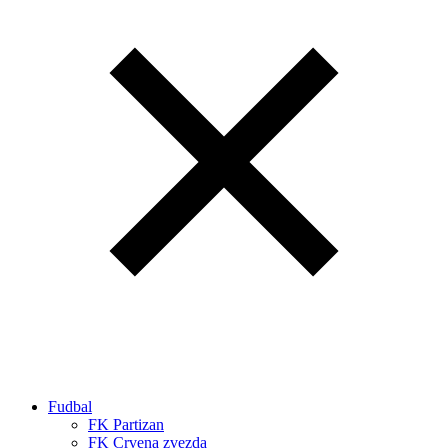
Fudbal
FK Partizan
FK Crvena zvezda