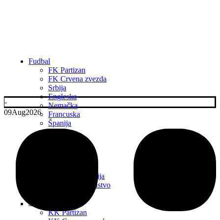
Fudbal
FK Partizan
FK Crvena zvezda
Srbija
Engleska
-
Nemačka
09
Aug
2026
Francuska
Španija
Italija
Ostale lige
Transferi
Liga Šampiona
Liga Evrope
Liga Konferencija
Evropsko prvenstvo
2024
KK Partizan