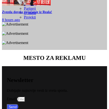
Kontakt
Partneri
Zvezda dovela pojačanje iz Reala!
O nama
Projekti
8 hours ago
MESTO ZA REKLAMU
Newsletter
Dobijajte najnovije vesti iz sveta sporta.
Email
Send