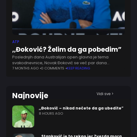
ATP
,,Đoković? Želim da ga pobedim”
Poslednjih dana Australijan open glavna je tema
svakodnevnice, Novak Đoković se već par dana
odmara, neplanirano. Neko s kim je već oformljen
7 MONTHS AGO
0 COMMENTS
KEEP READING
rivalitet je Lorenzo Muzeti, pa se motivacija ni
Najnovije
Vidi sve >
,,Đoković – nikad nećete da ga ubedite”
8 HOURS AGO
,,Stanković je to rekao jer Zvezda mora