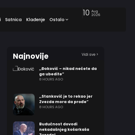
10
Aug
2026
i
Satnica
Klađenje
Ostalo
Najnovije
Vidi sve >
,,Đoković – nikad nećete da
ga ubedite”
8 HOURS AGO
,,Stanković je to rekao jer
Zvezda mora da prođe”
8 HOURS AGO
Budućnost dovodi
nekadašnjeg košarkaša
Zvezde!