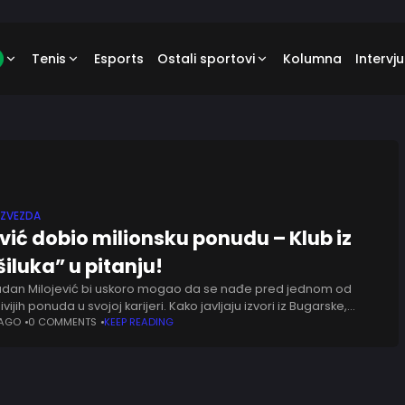
Tenis
Esports
Ostali sportovi
Kolumna
Intervju
 ZVEZDA
ević dobio milionsku ponudu – Klub iz
iluka” u pitanju!
adan Milojević bi uskoro mogao da se nađe pred jednom od
ivijih ponuda u svojoj karijeri. Kako javljaju izvori iz Bugarske,
trener Crvene zvezde nalazi se visoko na
 AGO
0 COMMENTS
KEEP READING