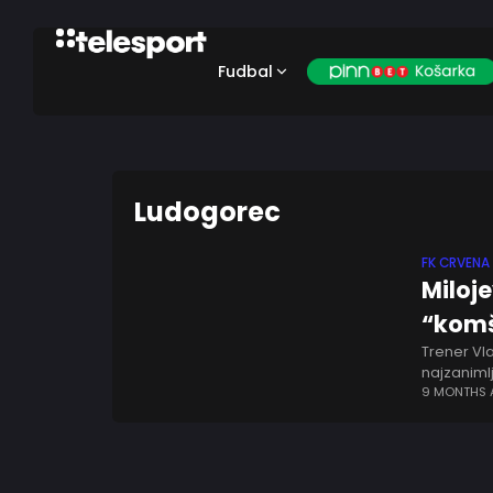
Fudbal
Ludogorec
FK CRVENA
Miloj
“komš
Trener Vl
najzanimlj
aktuelni 
9 MONTHS