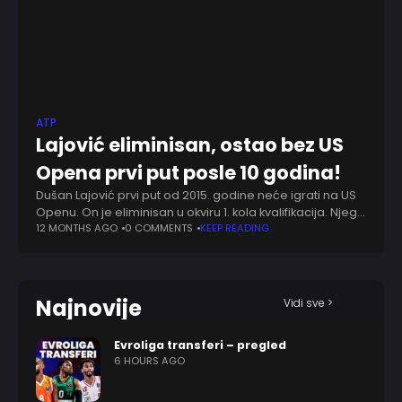
ATP
Lajović eliminisan, ostao bez US
Opena prvi put posle 10 godina!
Dušan Lajović prvi put od 2015. godine neće igrati na US
Openu. On je eliminisan u okviru 1. kola kvalifikacija. Njega
je savladao Luka van Aš rezultatom 2:0 (6:3, 6:1)
12 MONTHS AGO
0 COMMENTS
KEEP READING
Najnovije
Vidi sve >
Evroliga transferi – pregled
6 HOURS AGO