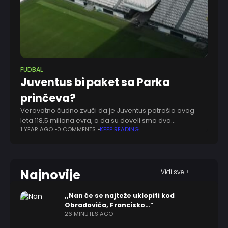
FUDBAL
Juventus bi paket sa Parka
prinčeva?
Verovatno čudno zvuči da je Juventus potrošio ovog
leta 118,5 miliona evra, a da su doveli smo dva
pojačanja. Još više to da su dvojica novajlija najmanje
1 YEAR AGO
0 COMMENTS
KEEP READING
koštala, međutim, to
Najnovije
Vidi sve >
,,Nan će se najteže uklopiti kod
Obradovića, Francisko…”
26 MINUTES AGO