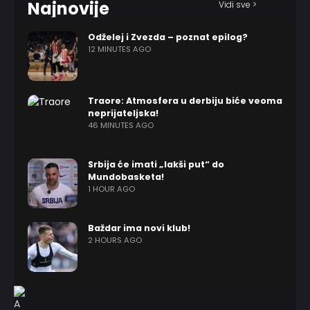
Najnovije
Vidi sve >
Odželej i Zvezda – poznat epilog?
12 MINUTES AGO
Traore: Atmosfera u derbiju biće veoma
neprijateljska!
46 MINUTES AGO
Srbija će imati „lakši put“ do
Mundobasketa!
1 HOUR AGO
Baždar ima novi klub!
2 HOURS AGO