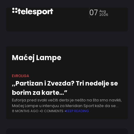
07
Aug
2026
Maćej Lampe
EVROLIGA
,,Partizan i Zvezda? Tri nedelje se
borim za karte…”
Euforija pred svaki večiti derbi je nešto na šta smo navikli,
Maćej Lampe u intervjuu za Meridian Sport kaže da se
njegova potraga za kartama danas završila. Svako ko
8 MONTHS AGO
0 COMMENTS
KEEP READING
prati