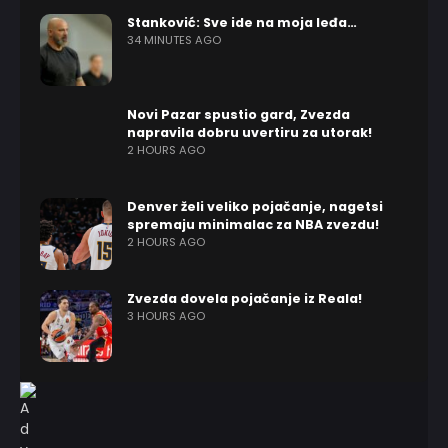
Stanković: Sve ide na moja leđa…
34 MINUTES AGO
Novi Pazar spustio gard, Zvezda
napravila dobru uvertiru za utorak!
2 HOURS AGO
Denver želi veliko pojačanje, nagetsi
spremaju minimalac za NBA zvezdu!
2 HOURS AGO
Zvezda dovela pojačanje iz Reala!
3 HOURS AGO