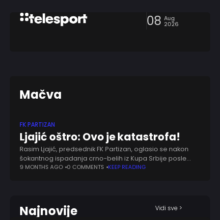
08
Aug
2026
Mačva
FK PARTIZAN
Ljajić oštro: Ovo je katastrofa!
Rasim Ljajić, predsednik FK Partizan, oglasio se nakon
šokantnog ispadanja crno-belih iz Kupa Srbije posle
poraza od drugoligaša Mačve. Ovaj rezultat izazvao je
9 MONTHS AGO
0 COMMENTS
KEEP READING
brojne reakcije u fudbalskoj javnosti, a prvi
Najnovije
Vidi sve >