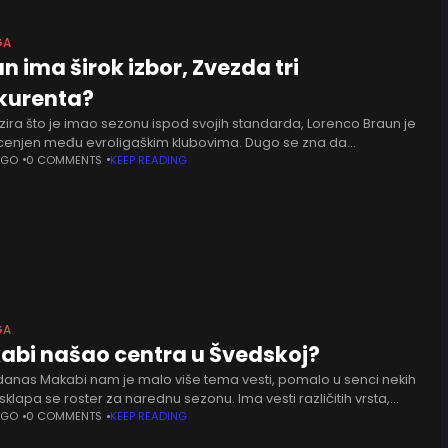
GA
n ima širok izbor, Zvezda tri
kurenta?
zira što je imao sezonu ispod svojih standarda, Lorenco Braun je
e cenjen među evroligaškim klubovima. Dugo se zna da
aikos traži način rastanka, posle angažmana Ti Džej
AGO
0 COMMENTS
KEEP READING
GA
abi našao centra u Švedskoj?
 danas Makabi nam je malo više tema vesti, pomalo u senci nekih
sklapa se roster za narednu sezonu. Ima vesti različitih vrsta,
i, dolasci, produžetak saradnje, radno
AGO
0 COMMENTS
KEEP READING