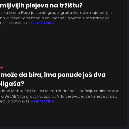
mljivijih plejeva na tržištu?
ni za nama Pariz je stavio grupu igrača na radar najmoćnijih
kih klubova i obezbedio im unosne ugovore. Pred narednu
 imaju zadatak da održe utisak pozitivnog iznenađenja na
AGO
0 COMMENTS
KEEP READING
GA
 može da bira, ima ponude još dva
oligaša?
dana Mekinli Rajt i ostali iz tima Budućnosti počinju finalne borbe
alBet ABA ligi protiv Partizana. Vrlo verovatno će ti mečevi, uz
avršnici crnogorske lige,
AGO
0 COMMENTS
KEEP READING