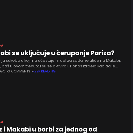
GA
bi se uključuje u čerupanje Pariza?
ija sukoba u kojima učestuje Izrael za sada ne utiče na Makabi,
, baš u ovom trenutku su se aktivirali. Ponos Izraela kao da je
da pošalje poruku da
AGO
0 COMMENTS
KEEP READING
GA
z i Makabi u borbi za jednog od