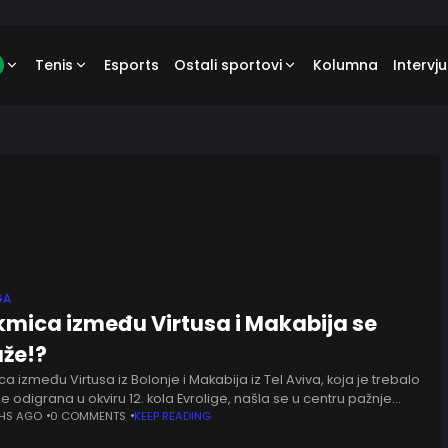
Tenis
Esports
Ostali sportovi
Kolumna
Intervju
GA
mica između Virtusa i Makabija se
aže!?
a između Virtusa iz Bolonje i Makabija iz Tel Aviva, koja je trebalo
 odigrana u okviru 12. kola Evrolige, našla se u centru pažnje
ajnovijeg zahteva lokalnih
HS AGO
0 COMMENTS
KEEP READING