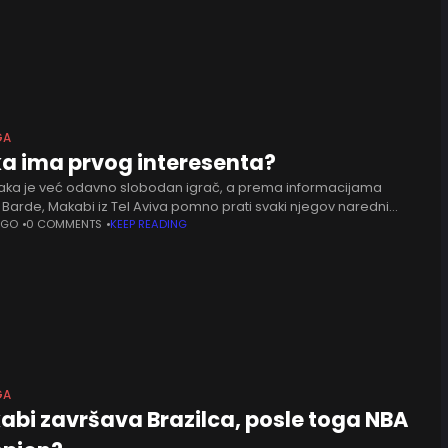
GA
a ima prvog interesenta?
baka je već odavno slobodan igrač, a prema informacijama
Barde, Makabi iz Tel Aviva pomno prati svaki njegov naredni
 Klub razmatra mogućnost dovođenja iskusnog centra , kako
AGO
0 COMMENTS
KEEP READING
GA
bi završava Brazilca, posle toga NBA