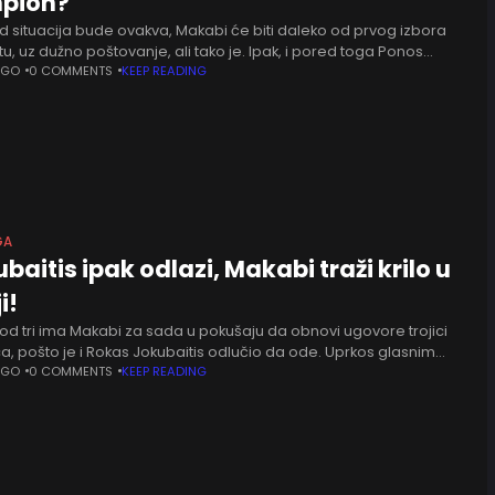
pion?
d situacija bude ovakva, Makabi će biti daleko od prvog izbora
štu, uz dužno poštovanje, ali tako je. Ipak, i pored toga Ponos
 uspeva da pliva u
AGO
0 COMMENTS
KEEP READING
GA
baitis ipak odlazi, Makabi traži krilo u
ji!
od tri ima Makabi za sada u pokušaju da obnovi ugovore trojici
a, pošto je i Rokas Jokubaitis odlučio da ode. Uprkos glasnim
ma da je Litvanac dogovorio novu
AGO
0 COMMENTS
KEEP READING