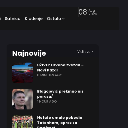
08
Aug
2026
i
Satnica
Klađenje
Ostalo
Najnovije
Vidi sve >
UŽIVO: Crvena zvezda –
Novi Pazar
8 MINUTES AGO
Blagojević prekinuo niz
poraza/
1 HOUR AGO
Hetafe umalo pobedio
Totenhem, oprez za
Partizan!