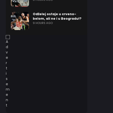
Odželej ostaje u crveno-
belom, ali ne i u Beogradu!?
9 HOURS AGO