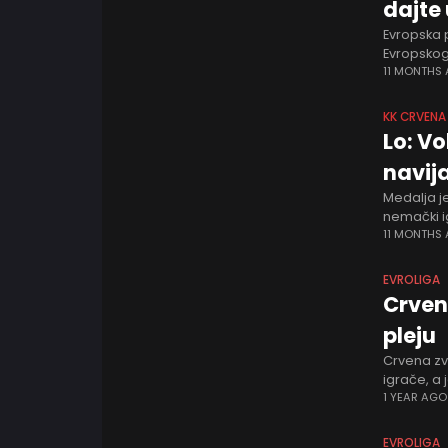
dajte
Evropska 
Evropskog 
košarkaš j
11 MONTHS
KK CRVENA
Lo: V
navij
Medalja j
nemački i
Reprezent
11 MONTHS
EVROLIGA
Crven
pleju
Crvena zv
igrače, a
Lo. Sada j
1 YEAR AGO
EVROLIGA