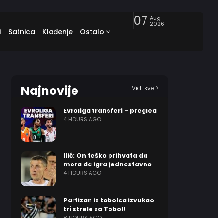
07
Aug
2026
i
Satnica
Klađenje
Ostalo
Najnovije
Vidi sve >
Evroliga transferi – pregled
4 HOURS AGO
Ilić: On teško prihvata da
mora da igra jednostavno
4 HOURS AGO
Partizan iz tobolca izvukao
tri strele za Tobol!
8 HOURS AGO