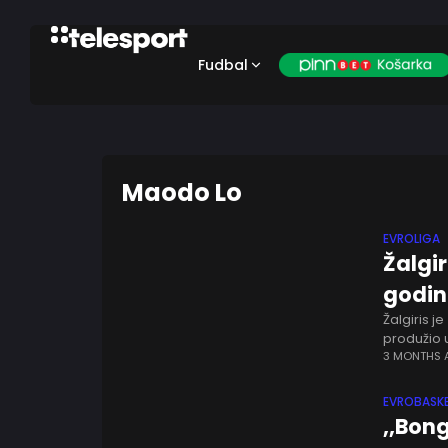
Fudbal
Maodo Lo
EVROLIGA
Žalgi
godin
Žalgiris 
produžio 
košarkaš 
3 MONTHS
EVROBASKE
,,Bon