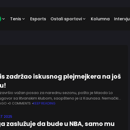
Tenis
Esports
Ostali sportovi
Kolumna
Intervju
ris zadržao iskusnog plejmejkera na još
u!
je završio važan posao za narednu sezonu, pošto je Maodo Lo
ugovor sa litvanskim klubom, saopšteno je iz Kaunasa. Nemački
ostaje deo ekipe i naredne sezone, pošto
 AGO
0 COMMENTS
KEEP READING
T 2025
ga zaslužuje da bude u NBA, samo mu