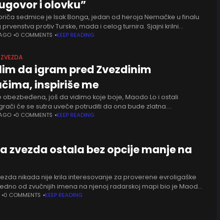
 ugovor i olovku”
priča sedmice je Isak Bonga, jedan od heroja Nemačke u finalu
prvenstva protiv Turske, mada i celog turnira. Sjajni krilni
e zaradio zvanja MVP-ija finala i najboljeg
 AGO
0 COMMENTS
KEEP READING
 ZVEZDA
olim da igram pred Zvezdinim
ačima, inspiriše me
e obezbeđena, još da vidimo koje boje, Maodo Lo i ostali
grači će se sutra uveče potruditi da ona bude zlatna.
acija Nemačke će probati da spoji naslove
 AGO
0 COMMENTS
KEEP READING
a zvezda ostala bez opcije manje na
ezda nikada nije krila interesovanje za proverene evroligaške
 jedno od zvučnijih imena na njenoj radarskoj mapi bio je Maodo
e nemački plejmejker vrlo blizu potpisa
0 COMMENTS
KEEP READING