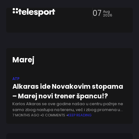
07
Aug
2026
Marej
ATP
Alkaras ide Novakovim stopama
– Marej novi trener špancu!?
Karlos Alkaras se ove godine našao u centru pažnje ne
samo zbog nastupa na terenu, već i zbog promena u
svom stručnom timu, nakon što je došlo do raskida
7 MONTHS AGO
0 COMMENTS
KEEP READING
saradnje