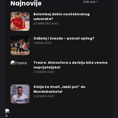
Najnovije
Vidi sve >
Bolomboj dobio neočekivanog
udvarača?
32 MINUTES AGO
Odželej i Zvezda – poznat epilog?
1 HOUR AGO
Traore: Atmosfera u derbiju biće veoma
neprijateljska!
2 HOURS AGO
Srbija će imati „lakši put“ do
Mundobasketa!
2 HOURS AGO