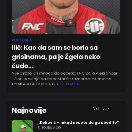
VESTI DANA
Ilić: Kao da sam se borio sa
grisinama, pa je Žgela neko
čudo…
Nije ostalo još mnogo do početka FNC 24, a Aleksandar
Ilić ne prestaje da komentariše raznorazne teme na
društvenim mrežama. Zajedno sa njim u ring će Mario
1 YEAR AGO
0 COMMENTS
KEEP READING
Žgela u Zagrebu,
Najnovije
Vidi sve >
,,Đoković – nikad nećete da ga ubedite”
8 HOURS AGO