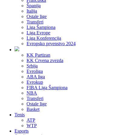
Francuska
Španija
Italija
Ostale lige
Transferi
Liga Šampiona
Liga Evrope
Liga Konferencija
Evropsko prvenstvo 2024
KK Partizan
KK Crvena zvezda
Srbija
Evroliga
ABA liga
Evrokup
FIBA Liga Šampiona
NBA
Transferi
Ostale lige
Basket
Tenis
ATP
WTP
Esports