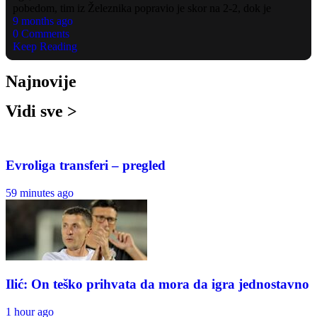
pobedom, tim iz Železnika popravio je skor na 2-2, dok je
9 months ago
0 Comments
Keep Reading
Najnovije
Vidi sve >
Evroliga transferi – pregled
59 minutes ago
Ilić: On teško prihvata da mora da igra jednostavno
1 hour ago