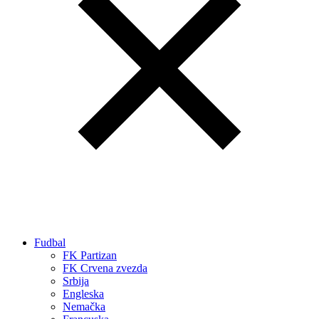
Fudbal
FK Partizan
FK Crvena zvezda
Srbija
Engleska
Nemačka