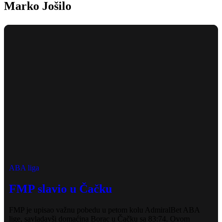
Marko Jošilo
ABA liga
FMP slavio u Čačku
FMP je upisao važnu pobedu u petom kolu AdmiralBet ABA
lige, savladavši domaćina Borac u Čačku sa 83:74. Ovom