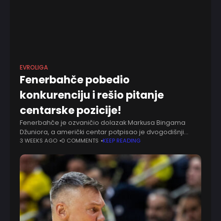
EVROLIGA
Fenerbahče pobedio
konkurenciju i rešio pitanje
centarske pozicije!
Fenerbahče je ozvaničio dolazak Markusa Bingama
Džuniora, a američki centar potpisao je dvogodišnji
ugovor sa aktuelnim šampionom Evrope. Bingam u
3 WEEKS AGO
0 COMMENTS
KEEP READING
Istanbul stiže iz Uniksa iz Kazanja, gde je prošle sezone