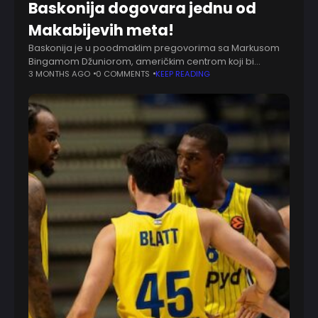
Baskonija dogovara jednu od
Makabijevih meta!
Baskonija je u poodmaklim pregovorima sa Markusom
Bingamom Džuniorom, američkim centrom koji bi
naredne sezone mogao da debituje u Evroligi. Kako
3 MONTHS AGO
0 COMMENTS
KEEP READING
prenosi BasketNews, klub iz Vitorije ozbiljno radi na
dovođenju