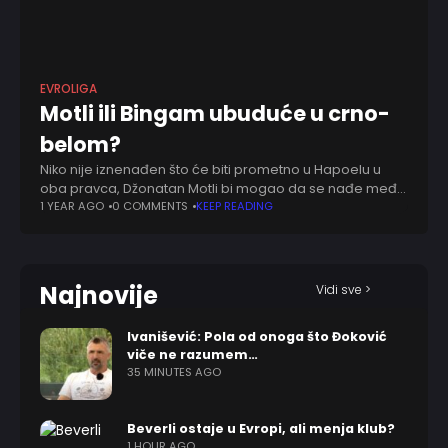
EVROLIGA
Motli ili Bingam ubuduće u crno-
belom?
Niko nije iznenađen što će biti prometno u Hapoelu u
oba pravca, Džonatan Motli bi mogao da se nađe među
tim imenima. Kako trenutno stvari stoje, Dimitris Itudis bi
1 YEAR AGO
0 COMMENTS
KEEP READING
naredne
Najnovije
Vidi sve >
Ivanišević: Pola od onoga što Đoković
viče ne razumem…
35 MINUTES AGO
Beverli ostaje u Evropi, ali menja klub?
1 HOUR AGO