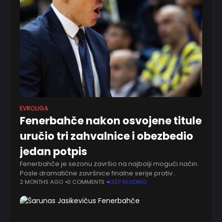
EVROLIGA
Fenerbahče nakon osvojene titule
uručio tri zahvalnice i obezbedio
jedan potpis
Fenerbahče je sezonu završio na najbolji mogući način.
Posle dramatične završnice finalne serije protiv
Bešiktaša, tim iz Istanbula stigao je do titule prvaka
2 MONTHS AGO
0 COMMENTS
KEEP READING
Turske i duple krune. Međutim, slavlje nije