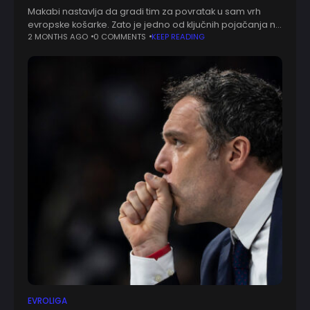
Makabi nastavlja da gradi tim za povratak u sam vrh
evropske košarke. Zato je jedno od ključnih pojačanja na
vidiku, i to iz Rusije. Kako prenosi Meridian Sport, izraelski
2 MONTHS AGO
0 COMMENTS
KEEP READING
velikan
EVROLIGA