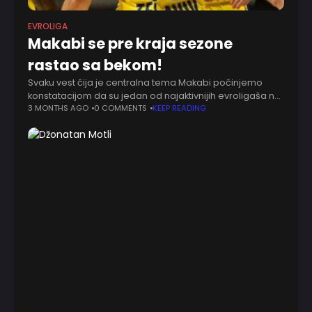
EVROLIGA
Makabi se pre kraja sezone
rastao sa bekom!
Svaku vest čija je centralna tema Makabi počinjemo
konstatacijom da su jedan od najaktivnijih evroligaša na
tržištu. Imamo poprilično preciznu sliku kako bi sastav
3 MONTHS AGO
0 COMMENTS
KEEP READING
Žutih mogao da izgleda naredne sezone.