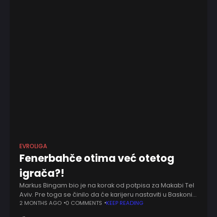
EVROLIGA
Fenerbahče otima već otetog
igrača?!
Markus Bingam bio je na korak od potpisa za Makabi Tel
Aviv. Pre toga se činilo da će karijeru nastaviti u Baskoniji.
Međutim, u priču se sada uključio i Fenerbahče.
2 MONTHS AGO
0 COMMENTS
KEEP READING