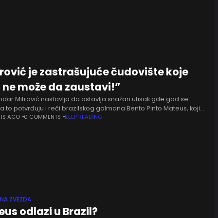
rović je zastrašujuće čudovište koje
 ne može da zaustavi!”
dar Mitrović nastavlja da ostavlja snažan utisak gde god se
 a to potvrđuju i reči brazilskog golmana Bento Pinto Mateus, koji
izdvojio kao jednog od najtežih napadača
HS AGO
0 COMMENTS
KEEP READING
ENA ZVEZDA
us odlazi u Brazil?