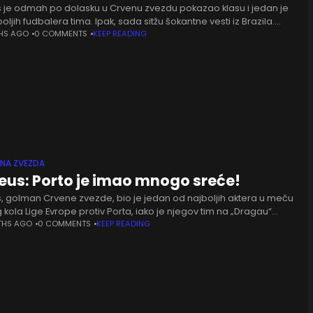
 je odmah po dolasku u Crvenu zvezdu pokazao klasu i jedan je
oljih fudbalera tima. Ipak, sada sitžu šokantne vesti iz Brazila.
 ESPN prenosi da Botafogo želi
HS AGO
0 COMMENTS
KEEP READING
ENA ZVEZDA
us: Porto je imao mnogo sreće!
, golman Crvene zvezde, bio je jedan od najboljih aktera u meču
kola Lige Evrope protiv Porta, iako je njegov tim na „Dragau“
 rezultatom 2:1. Brazilac je ponovo
THS AGO
0 COMMENTS
KEEP READING