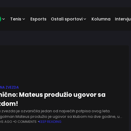
Tenis
Esports
Ostali sportovi
Kolumna
Intervju
ENA ZVEZDA
nično: Mateus produžio ugovor sa
zdom!
 zvezda je ozvaničila jedan od najvećih potpisa ovog leta.
i golman Mateus produžio je ugovor sa klubom na dve godine, uz
ost produžetka saradnje na još godinu dana. Čuvar
HS AGO
0 COMMENTS
KEEP READING