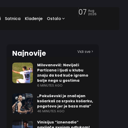
07
Aug
2026
i
Satnica
Klađenje
Ostalo
Najnovije
Vidi sve >
Milovanović: Navijači
Partizana i ljudi u klubu
znaju da kod kuće igramo
bolje nego u gostima
6 MINUTES AGO
„Pokuševski je značajan
košarkaš za srpsku košarku,
pogotovo jer je baza mala”
46 MINUTES AGO
Vinisijus “iznenadio”
navijače svojom odlukom!