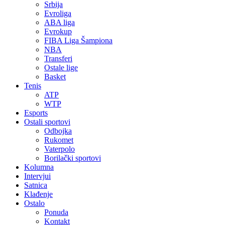
Srbija
Evroliga
ABA liga
Evrokup
FIBA Liga Šampiona
NBA
Transferi
Ostale lige
Basket
Tenis
ATP
WTP
Esports
Ostali sportovi
Odbojka
Rukomet
Vaterpolo
Borilački sportovi
Kolumna
Intervjui
Satnica
Klađenje
Ostalo
Ponuda
Kontakt