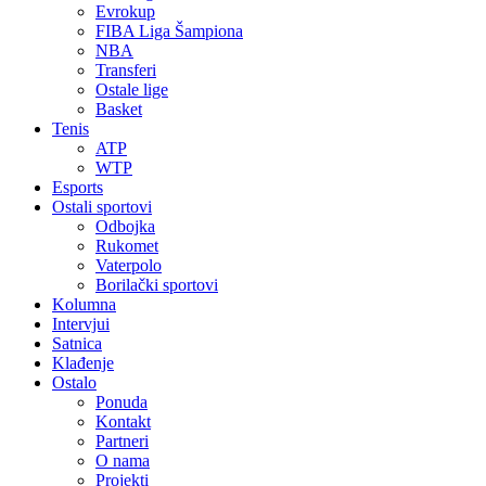
Evrokup
FIBA Liga Šampiona
NBA
Transferi
Ostale lige
Basket
Tenis
ATP
WTP
Esports
Ostali sportovi
Odbojka
Rukomet
Vaterpolo
Borilački sportovi
Kolumna
Intervjui
Satnica
Klađenje
Ostalo
Ponuda
Kontakt
Partneri
O nama
Projekti