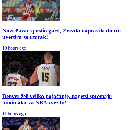
Novi Pazar spustio gard, Zvezda napravila dobru
uvertiru za utorak!
10 hours ago
Denver želi veliko pojačanje, nagetsi spremaju
minimalac za NBA zvezdu!
11 hours ago