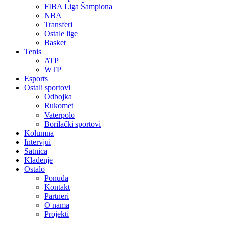
FIBA Liga Šampiona
NBA
Transferi
Ostale lige
Basket
Tenis
ATP
WTP
Esports
Ostali sportovi
Odbojka
Rukomet
Vaterpolo
Borilački sportovi
Kolumna
Intervjui
Satnica
Klađenje
Ostalo
Ponuda
Kontakt
Partneri
O nama
Projekti