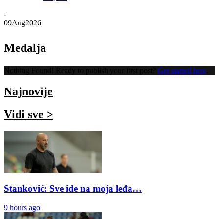
-
09
Aug
2026
Medalja
Nothing Found! Ready to publish your first post?
Get started here
.
Najnovije
Vidi sve >
Stanković: Sve ide na moja leđa…
9 hours ago