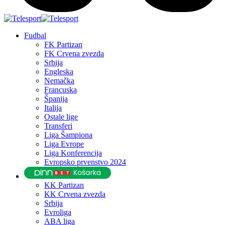
Fudbal
FK Partizan
FK Crvena zvezda
Srbija
Engleska
Nemačka
Francuska
Španija
Italija
Ostale lige
Transferi
Liga Šampiona
Liga Evrope
Liga Konferencija
Evropsko prvenstvo 2024
KK Partizan
KK Crvena zvezda
Srbija
Evroliga
ABA liga