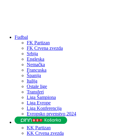
Fudbal
FK Partizan
FK Crvena zvezda
Srbija
Engleska
Nemačka
Francuska
Španija
Italija
Ostale lige
Transferi
Liga Šampiona
Liga Evrope
Liga Konferencija
Evropsko prvenstvo 2024
KK Partizan
KK Crvena zvezda