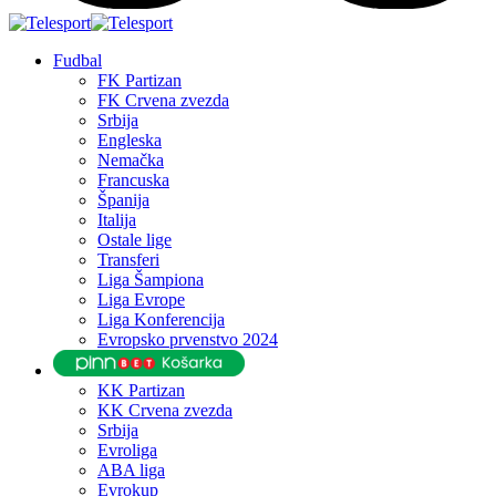
Fudbal
FK Partizan
FK Crvena zvezda
Srbija
Engleska
Nemačka
Francuska
Španija
Italija
Ostale lige
Transferi
Liga Šampiona
Liga Evrope
Liga Konferencija
Evropsko prvenstvo 2024
KK Partizan
KK Crvena zvezda
Srbija
Evroliga
ABA liga
Evrokup