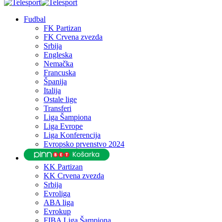
Fudbal
FK Partizan
FK Crvena zvezda
Srbija
Engleska
Nemačka
Francuska
Španija
Italija
Ostale lige
Transferi
Liga Šampiona
Liga Evrope
Liga Konferencija
Evropsko prvenstvo 2024
KK Partizan
KK Crvena zvezda
Srbija
Evroliga
ABA liga
Evrokup
FIBA Liga Šampiona