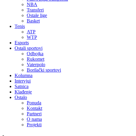
NBA
Transferi
Ostale lige
Basket
Tenis
ATP
WTP
Esports
Ostali sportovi
Odbojka
Rukomet
Vaterpolo
Borilački sportovi
Kolumna
Intervjui
Satnica
Klađenje
Ostalo
Ponuda
Kontakt
Partneri
O nama
Projekti
-