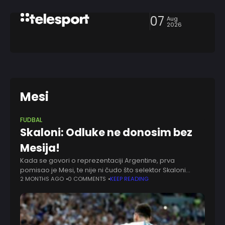
07
Aug
2026
Mesi
FUDBAL
Skaloni: Odluke ne donosim bez
Mesija!
Kada se govori o reprezentaciji Argentine, prva
pomisao je Mesi, te nije ni čudo što selektor Skaloni
Lionela konsultuje oko odluka na terenu, a i oko onih van
2 MONTHS AGO
0 COMMENTS
KEEP READING
njega. Selektor