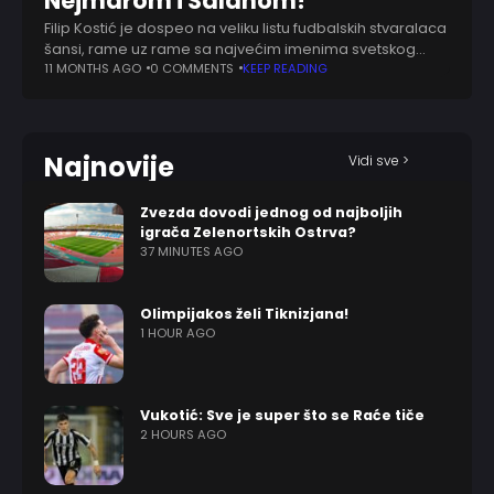
Nejmarom i Salahom!
Filip Kostić je dospeo na veliku listu fudbalskih stvaralaca
šansi, rame uz rame sa najvećim imenima svetskog
fudbala. Statistika poslednje decenije pokazuje da je
11 MONTHS AGO
0 COMMENTS
KEEP READING
srpski reprezentativac među najboljim asistentima
današnjice,
Najnovije
Vidi sve >
Zvezda dovodi jednog od najboljih
igrača Zelenortskih Ostrva?
37 MINUTES AGO
Olimpijakos želi Tiknizjana!
1 HOUR AGO
Vukotić: Sve je super što se Raće tiče
2 HOURS AGO