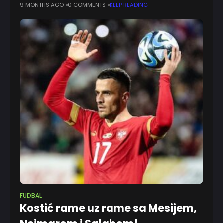
katalonskog kluba Đoan Laporta je poručio da dolazak
9 MONTHS AGO
0 COMMENTS
KEEP READING
Argentinca iz objektivnih
FUDBAL
Kostić rame uz rame sa Mesijem,