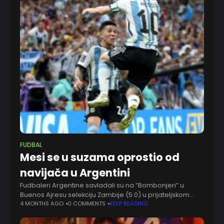
FUDBAL
Mesi se u suzama oprostio od
navijača u Argentini
Fudbaleri Argentine savladali su na “Bombonjeri” u
Buenos Ajresu selekciju Zambije (5:0) u prijateljskom
meču. Bio je to poslednji meč “gaučosa” pred domaćim
4 MONTHS AGO
0 COMMENTS
KEEP READING
navijačima uoči Svetskog prvenstva, ali verovatno i