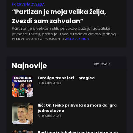
FK CRVENA ZVEZDA
“Partizan je moja velika želja,
Zvezdi sam zahvalan”
Partizan je u velikom stilu privukao pažnju fudbalske
javnosti u Srbiji, pošto je u svoje redove doveo jednog
od najtalentovanijih tinejdžera domaćeg fudbala,
12 MONTHS AGO
0 COMMENTS
KEEP READING
Dušana Jovanovića, sina legendarnog reprezentativca
Milana Laneta
Najnovije
Vidi sve >
Evroliga transferi – pregled
3 HOURS AGO
Ilić: On teško prihvata da mora da igra
jednostavno
3 HOURS AGO
Partizan iz tobolca izvukao tri strele za