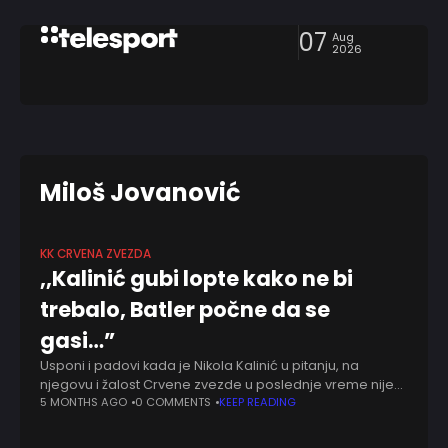
07
Aug
2026
Miloš Jovanović
KK CRVENA ZVEZDA
,,Kalinić gubi lopte kako ne bi
trebalo, Batler počne da se
gasi…”
Usponi i padovi kada je Nikola Kalinić u pitanju, na
njegovu i žalost Crvene zvezde u poslednje vreme nije
na uobičajenom nivou. Neretko mu se dešavaju loši
5 MONTHS AGO
0 COMMENTS
KEEP READING
pokušaji dodavanja u