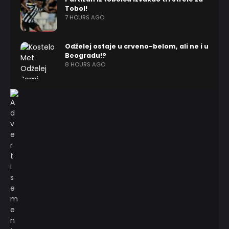
Tobol!
7 HOURS AGO
Odželej ostaje u crveno-belom, ali ne i u
Beogradu!?
8 HOURS AGO