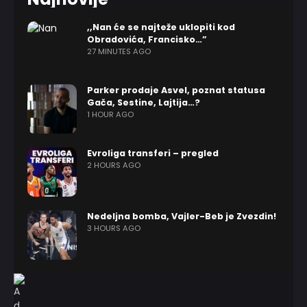
,,Nan će se najteže uklopiti kod
Obradovića, Francisko…”
27 MINUTES AGO
Parker prodaje Asvel, poznat statusa
Gača, Sestine, Lajtija…?
1 HOUR AGO
Evroliga transferi – pregled
2 HOURS AGO
Nedeljna bomba, Vajler-Beb je Zvezdin!
3 HOURS AGO