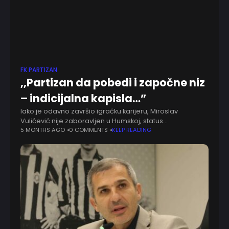
FK PARTIZAN
,,Partizan da pobedi i započne niz
– indicijalna kapisla…”
Iako je odavno završio igračku karijeru, Miroslav
Vulićević nije zaboravljen u Humskoj, status
zaboravljenog nema ni u Novom Sadu. Ruku na srce,
5 MONTHS AGO
0 COMMENTS
KEEP READING
više uspomena i emocija veže ga za Partizan,