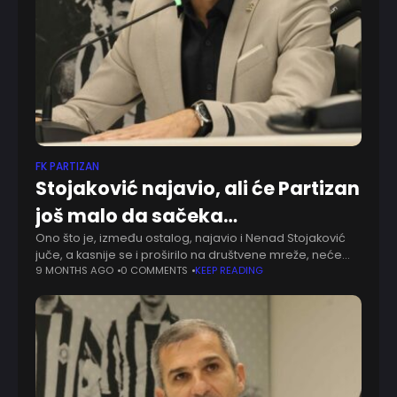
FK PARTIZAN
Stojaković najavio, ali će Partizan
još malo da sačeka…
Ono što je, između ostalog, najavio i Nenad Stojaković
juče, a kasnije se i proširilo na društvene mreže, neće
ugledati svelost dana. Miroslav Vulićević neće pojačati
9 MONTHS AGO
0 COMMENTS
KEEP READING
Partizan, makar se od