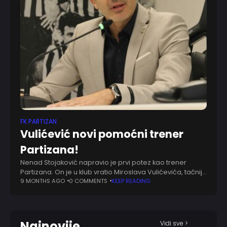
FK PARTIZAN
Vulićević novi pomoćni trener
Partizana!
Nenad Stojaković napravio je prvi potez kao trener
Partizana. On je u klub vratio Miroslava Vulićevića, tačnije
prekomandovao ga je iz kadetske selekcije. Vulićević će
9 MONTHS AGO
0 COMMENTS
KEEP READING
biti jedan od pomoćnika u
Najnovije
Vidi sve >