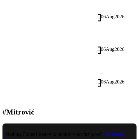
06
Aug
2026
-
06
Aug
2026
-
06
Aug
2026
-
#Mitrović
Nothing Found! Ready to publish your first post?
Get started