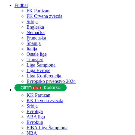
Fudbal
FK Partizan
FK Crvena zvezda
Srbija
Engleska
Nemačka
Francuska
Španija
Italija
Ostale lige
Transferi
Liga Šampiona
Liga Evrope
Liga Konferencija
Evropsko prvenstvo 2024
KK Partizan
KK Crvena zvezda
Srbija
Evroliga
ABA liga
Evrokup
FIBA Liga Šampiona
NBA