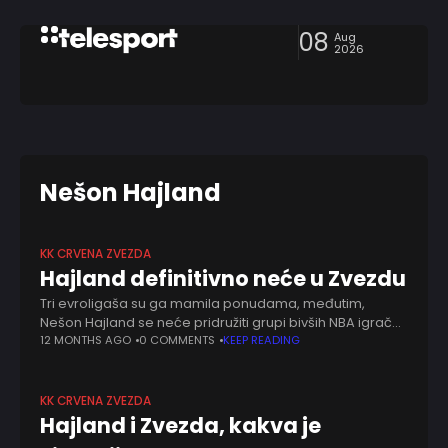
08
Aug
2026
Nešon Hajland
KK CRVENA ZVEZDA
Hajland definitivno neće u Zvezdu
Tri evroligaša su ga mamila ponudama, međutim,
Nešon Hajland se neće pridružiti grupi bivših NBA igrača
na starom kontinentu. Strpljenje mu se isplatilo i na
12 MONTHS AGO
0 COMMENTS
KEEP READING
sredini avgusta je blizu novog
KK CRVENA ZVEZDA
Hajland i Zvezda, kakva je