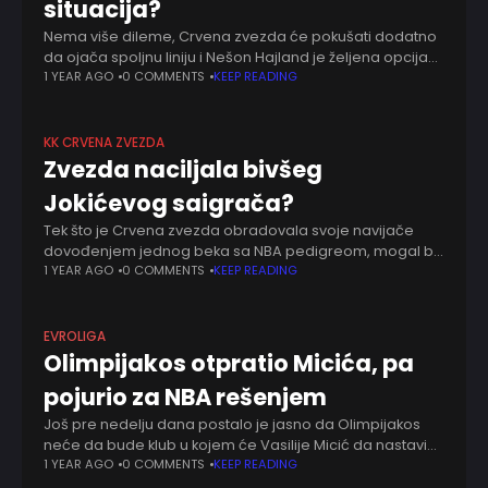
situacija?
Nema više dileme, Crvena zvezda će pokušati dodatno
da ojača spoljnu liniju i Nešon Hajland je željena opcija
za to. Juče smo preneli informaciju da je američki bek
1 YEAR AGO
0 COMMENTS
KEEP READING
na meti
KK CRVENA ZVEZDA
Zvezda naciljala bivšeg
Jokićevog saigrača?
Tek što je Crvena zvezda obradovala svoje navijače
dovođenjem jednog beka sa NBA pedigreom, mogal bi
da dovede i drugog. Sveže promovisanom Devonteu
1 YEAR AGO
0 COMMENTS
KEEP READING
Grejemu i ostalima bi na Malom Kalemegdanu
EVROLIGA
Olimpijakos otpratio Micića, pa
pojurio za NBA rešenjem
Još pre nedelju dana postalo je jasno da Olimpijakos
neće da bude klub u kojem će Vasilije Micić da nastavi
karijeru. Jogos Barcokas mora da se okrene drugim
1 YEAR AGO
0 COMMENTS
KEEP READING
rešenjima na