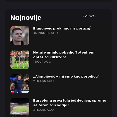
Najnovije
Vidi sve >
Blagojević prekinuo niz poraza/
45 MINUTES AGO
Hetafe umalo pobedio Totenhem,
oprez za Partizan!
1 HOUR AGO
,,Alimpijević – mi smo kao porodica”
2 HOURS AGO
Barselona precrtala još dvojicu, sprema
se teren za Rodrija?
3 HOURS AGO