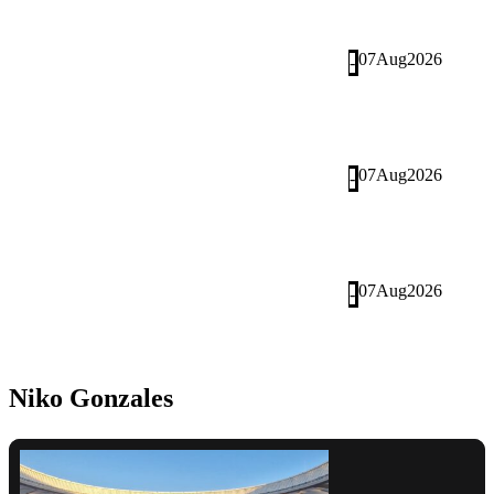
07
Aug
2026
-
07
Aug
2026
-
07
Aug
2026
-
Niko Gonzales