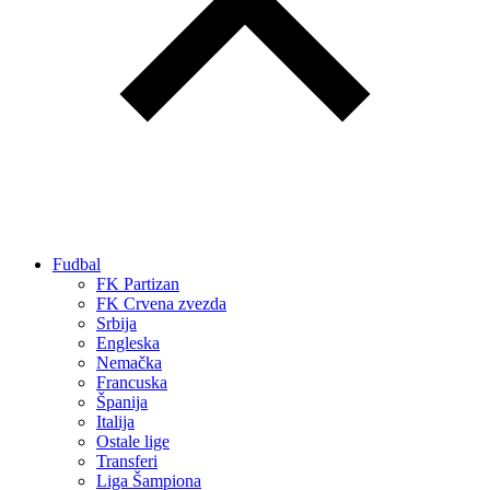
Fudbal
FK Partizan
FK Crvena zvezda
Srbija
Engleska
Nemačka
Francuska
Španija
Italija
Ostale lige
Transferi
Liga Šampiona