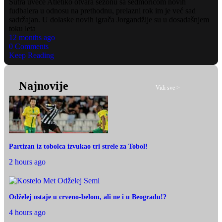
Sutra uveče Atletiko otvara sezonu sa sedmoricom novih
fudbalera u odnosu na prethodnu, prelazni rok im je već sad
sadržajan. U dolaske novih igrača Jorgandžije su u dosadašnjem
toku leta
12 months ago
0 Comments
Keep Reading
Najnovije
Vidi sve >
Partizan iz tobolca izvukao tri strele za Tobol!
2 hours ago
Odželej ostaje u crveno-belom, ali ne i u Beogradu!?
4 hours ago