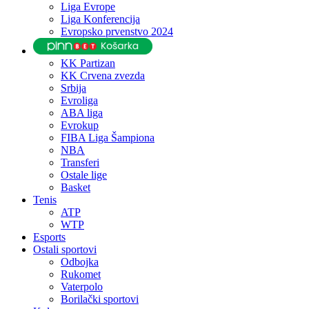
Liga Evrope
Liga Konferencija
Evropsko prvenstvo 2024
KK Partizan
KK Crvena zvezda
Srbija
Evroliga
ABA liga
Evrokup
FIBA Liga Šampiona
NBA
Transferi
Ostale lige
Basket
Tenis
ATP
WTP
Esports
Ostali sportovi
Odbojka
Rukomet
Vaterpolo
Borilački sportovi