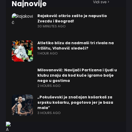
Najnovije
Vidi sve >
Rajaković otkrio zašto je napustio
Zvezdu i Beograd!
30 MINUTES AGO
Atletiko blizu da nadmaši tri rivala na
tržištu, Vlahović sledeći?
1 HOUR AGO
Milovanović: Navijači Partizana i ljudi u
klubu znaju da kod kuće igramo bolje
nego u gostima
2 HOURS AGO
„Pokuševski je značajan košarkaš za
srpsku košarku, pogotovo jer je baza
mala”
3 HOURS AGO