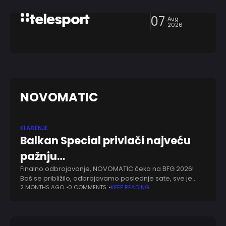
07
Aug
2026
NOVOMATIC
KLAĐENJE
Balkan Special privlači najveću
pažnju…
Finalno odbrojavanje, NOVOMATIC čeka na BFG 2026!
Baš se približilo, odbrojavamo poslednje sate, sve je
spremno za ovogodišnji Belgrade Future Gaming sajam
2 MONTHS AGO
0 COMMENTS
KEEP READING
u Beogradu. Okupiće se najznačajniji predstavnici ove
industrije,