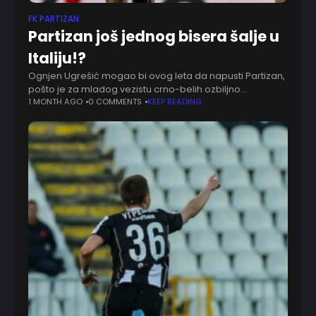
FK PARTIZAN
Partizan još jednog bisera šalje u
Italiju!?
Ognjen Ugrešić mogao bi ovog leta da napusti Partizan,
pošto je za mladog vezistu crno-belih ozbiljno
zainteresovana Bolonja. Kako prenosi italijanski novinar
1 MONTH AGO
0 COMMENTS
KEEP READING
Đanluka Di Marcio, klub iz Serije A pokazuje