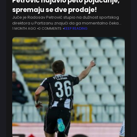
Petrović najavio peto pojačanje,
spremaju se dve prodaje!
Juče je Radosav Petrović stupio na dužnost sportskog
direktora u Partizanu znajući da ga momentalno čeka
gomila obaveza. Paralelno se upoznaje sa svima u
1 MONTH AGO
0 COMMENTS
KEEP READING
klubu koje ne zna od ranije,