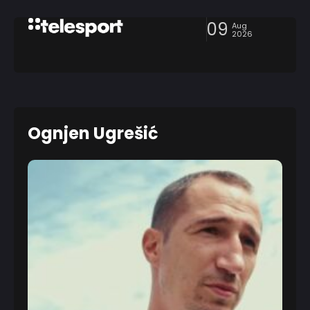
09
Aug
2026
Ognjen Ugrešić