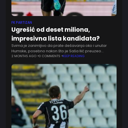
FK PARTIZAN
Ugrešić od deset miliona,
impresivna lista kandidata?
Svima je zanimljivo da prate dešavanja oko i unutar
Humske, posebno nakon što je Saša Ilić preuzeo
Partizan. Kad god se pomene Ognjen Ugrešić, znamo
2 MONTHS AGO
0 COMMENTS
KEEP READING
da nije tek tako, te