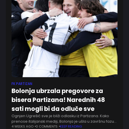
FK PARTIZAN
Bolonja ubrzala pregovore za
bisera Partizana! Narednih 48
sati mogli bi da odluče sve
Ognjen Ugrešić sve je bliži odlasku iz Partizana. Kako
prenose italijanski mediji, Bolonja je ušla u završnu fazu
pregovora sa crno-belima i želi da posao završi u
4 WEEKS AGO
0 COMMENTS
KEEP READING