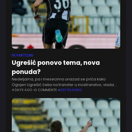
FK PARTIZAN
Ugrešić ponovo tema, nova
ponuda?
Nedeljama, pa i mesecima unazad se priča kako
Ognjen Ugrešić čeka na transfer u inostranstvo, vlada
veliko interesovanje. Stekao se utisak da je italijansko
4 DAYS AGO
0 COMMENTS
KEEP READING
prvenstvo samo uzeto u obzir za