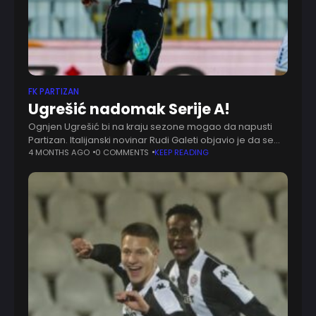
FK PARTIZAN
Ugrešić nadomak Serije A!
Ognjen Ugrešić bi na kraju sezone mogao da napusti
Partizan. Italijanski novinar Rudi Galeti objavio je da se
vezista crno-belih nalazi blizu odlaska u Seriju A. Ime
4 MONTHS AGO
0 COMMENTS
KEEP READING
kluba još uvek