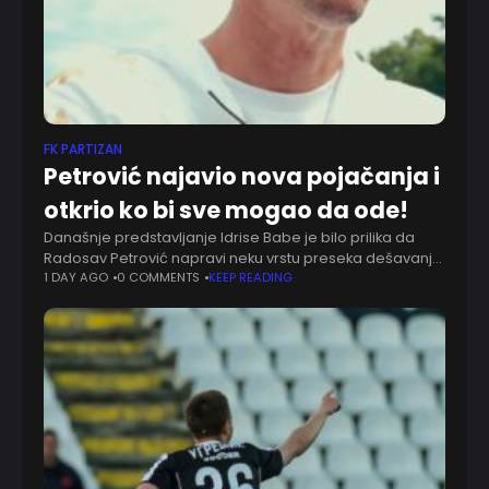
FK PARTIZAN
Petrović najavio nova pojačanja i
otkrio ko bi sve mogao da ode!
Današnje predstavljanje Idrise Babe je bilo prilika da
Radosav Petrović napravi neku vrstu preseka dešavanja
u Humskoj. Sportski direktor Partizana veruje da će
1 DAY AGO
0 COMMENTS
KEEP READING
uskoro predstaviti Nikolu Čumića i Igora Miladinovića