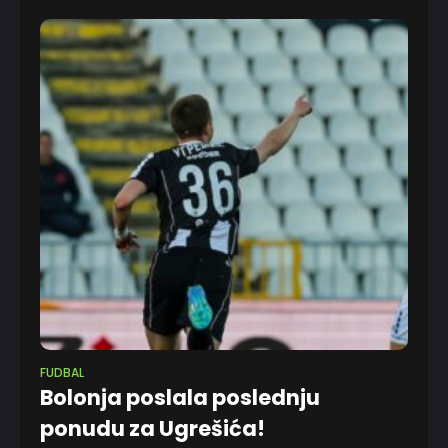
narednih 48 sati.
FUDBAL
Bolonja poslala poslednju
ponudu za Ugrešića!