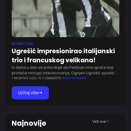
FK PARTIZAN
Ugrešić impresionirao italijanski
trio i francuskog velikana!
Iz dana u dan se potvrđuje da Partizan ima igrače koji
privlače mnogo interesovanja, Ognjen Ugrešić spada u
tu grupu. Zna se da je 19-godišnji vezista bio na oku
7 MONTHS AGO
0 COMMENTS
KEEP READING
Mančester
Učitaj više
Najnovije
Vidi sve >