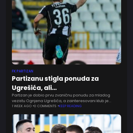
FK PARTIZAN
Partizanu stigla ponuda za
Ugrešića, ali…
Partizan je dobio prvu zvaničnu ponudu za mladog
vezistu Ognjena Ugrešića, a zainteresovani klub je
italijanski Sasuolo. Kako prenosi "Mozzart sport", član
1 WEEK AGO
0 COMMENTS
KEEP READING
Serije A poslao je ponudu vrednu ukupno osam