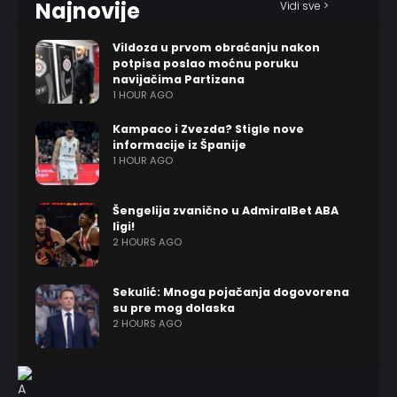
Najnovije
Vidi sve >
Vildoza u prvom obraćanju nakon
potpisa poslao moćnu poruku
navijačima Partizana
1 HOUR AGO
Kampaco i Zvezda? Stigle nove
informacije iz Španije
1 HOUR AGO
Šengelija zvanično u AdmiralBet ABA
ligi!
2 HOURS AGO
Sekulić: Mnoga pojačanja dogovorena
su pre mog dolaska
2 HOURS AGO