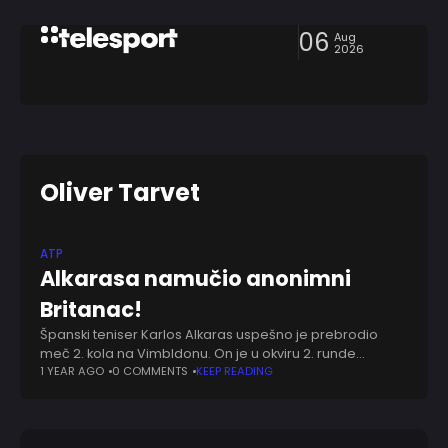
06
Aug
2026
Oliver Tarvet
ATP
Alkarasa namučio anonimni
Britanac!
Španski teniser Karlos Alkaras uspešno je prebrodio
meč 2. kola na Vimbldonu. On je u okviru 2. runde
savladao domaćeg tenisera Olivera Tarveta rezultatom
1 YEAR AGO
0 COMMENTS
KEEP READING
3:0 (6:2, 6:4, 6:4). Meč je