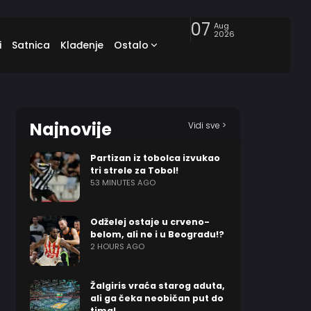
07
Aug
2026
i
Satnica
Klađenje
Ostalo
Najnovije
Vidi sve >
Partizan iz tobolca izvukao
tri strele za Tobol!
53 MINUTES AGO
Odželej ostaje u crveno-
belom, ali ne i u Beogradu!?
2 HOURS AGO
Žalgiris vraća starog aduta,
ali ga čeka neobičan put do
tima!