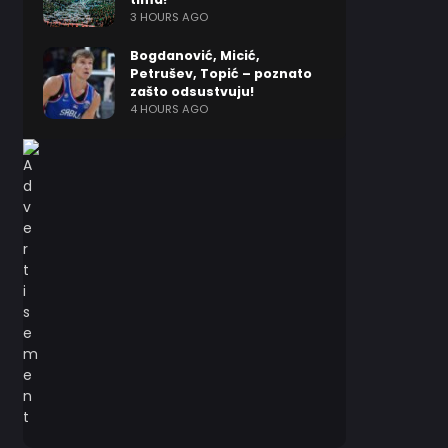
3 HOURS AGO
Bogdanović, Micić,
Petrušev, Topić – poznato
zašto odsustvuju!
4 HOURS AGO