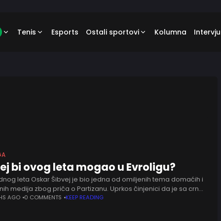
Tenis
Esports
Ostali sportovi
Kolumna
Intervju
GA
ej bi ovog leta mogao u Evroligu?
dnog leta Oskar Šibvej je bio jedna od omiljenih tema domaćih i
nih medija zbog priča o Partizanu. Uprkos činjenici da je sa crno-
postojao samo inicijalni kontakt i ništa
HS AGO
0 COMMENTS
KEEP READING