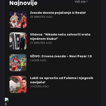
Najnovije
Vidi sve >
Zvezda dovela pojačanje iz Reala!
33 MINUTES AGO
Vildoza: “Nikada neću zatvoriti vrata
nijednom klubu!”
37 MINUTES AGO
UŽIVO: Crvena zvezda – Novi Pazar 1:0
1 HOUR AGO
Lukić se oprostio od Fulama i njegovih
navijača!
2 HOURS AGO