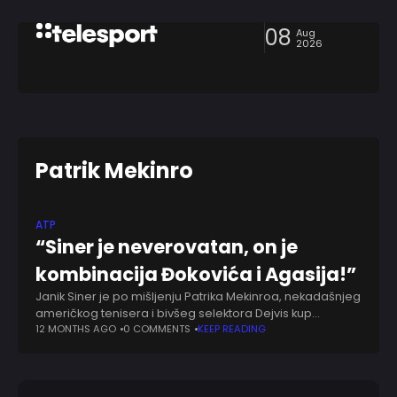
08
Aug
2026
Patrik Mekinro
ATP
“Siner je neverovatan, on je
kombinacija Đokovića i Agasija!”
Janik Siner je po mišljenju Patrika Mekinroa, nekadašnjeg
američkog tenisera i bivšeg selektora Dejvis kup
reprezentacije SAD. spoj najboljih osobina Novaka
12 MONTHS AGO
0 COMMENTS
KEEP READING
Đokovića i Andre Agasija. „Siner je kombinacija Agasija i