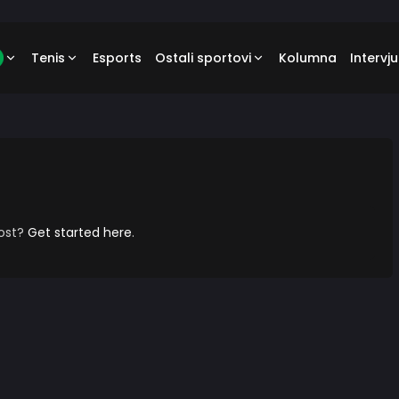
Tenis
Esports
Ostali sportovi
Kolumna
Intervju
post?
Get started here
.