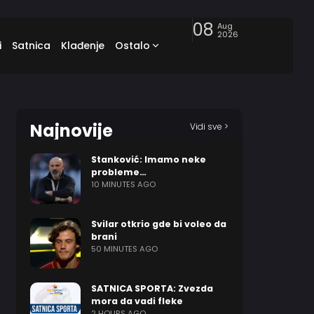
08
Aug
2026
i
Satnica
Klađenje
Ostalo
Najnovije
Vidi sve >
Stanković: Imamo neke
probleme…
10 MINUTES AGO
Svilar otkrio gde bi voleo da
brani
50 MINUTES AGO
SATNICA SPORTA: Zvezda
mora da vadi fleke
2 HOURS AGO