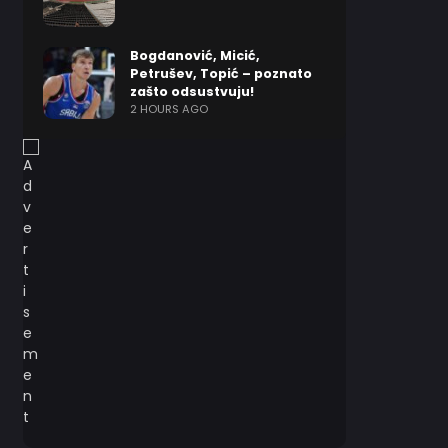
Bogdanović, Micić,
Petrušev, Topić – poznato
zašto odsustvuju!
2 HOURS AGO