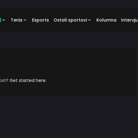
Tenis
Esports
Ostali sportovi
Kolumna
Intervju
post?
Get started here
.