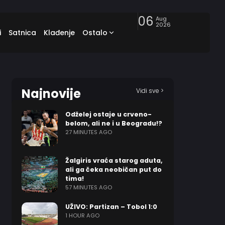
06
Aug
2026
i
Satnica
Klađenje
Ostalo
Najnovije
Vidi sve >
Odželej ostaje u crveno-
belom, ali ne i u Beogradu!?
27 MINUTES AGO
Žalgiris vraća starog aduta,
ali ga čeka neobičan put do
tima!
57 MINUTES AGO
UŽIVO: Partizan – Tobol 1:0
1 HOUR AGO