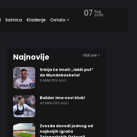
07
Aug
2026
i
Satnica
Klađenje
Ostalo
Najnovije
Vidi sve >
Srbija će imati „lakši put“
do Mundobasketa!
3 MINUTES AGO
Baždar ima novi klub!
43 MINUTES AGO
Zvezda dovodi jednog od
najboljih igrača
Zelenortskih Ostrva?