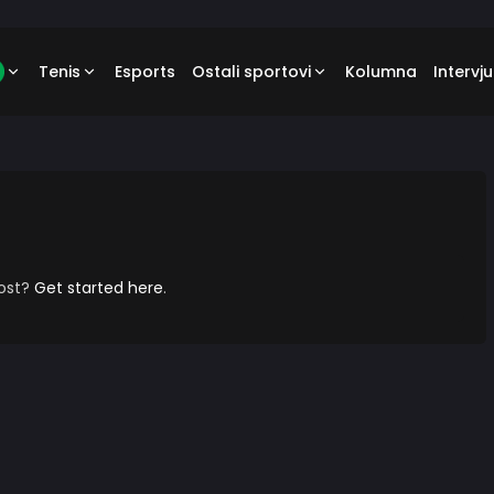
Tenis
Esports
Ostali sportovi
Kolumna
Intervju
post?
Get started here
.