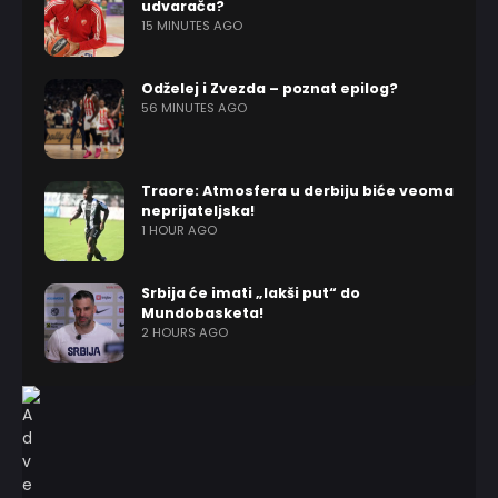
udvarača?
15 MINUTES AGO
Odželej i Zvezda – poznat epilog?
56 MINUTES AGO
Traore: Atmosfera u derbiju biće veoma
neprijateljska!
1 HOUR AGO
Srbija će imati „lakši put“ do
Mundobasketa!
2 HOURS AGO