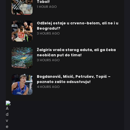
Tobol!
1 HOUR AGO
Odželej ostaje u crveno-belom, ali ne i u
Beogradu!?
3 HOURS AGO
Žalgiris vraća starog aduta, ali ga čeka
neobičan put do tima!
3 HOURS AGO
Bogdanović, Micić, Petrušev, Topić –
poznato zašto odsustvuju!
4 HOURS AGO