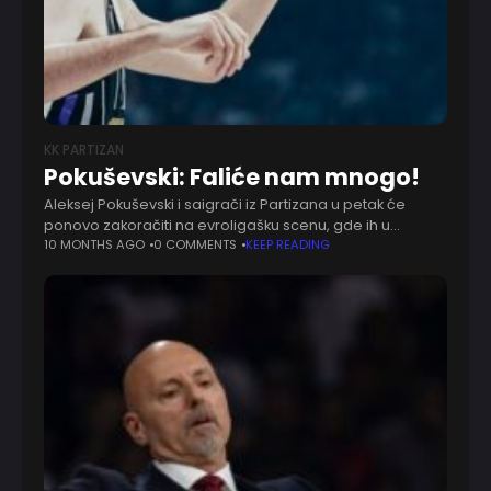
KK PARTIZAN
Pokuševski: Faliće nam mnogo!
Aleksej Pokuševski i saigrači iz Partizana u petak će
ponovo zakoračiti na evroligašku scenu, gde ih u
beogradskoj Areni čeka duel sa ambicioznim Parizom —
10 MONTHS AGO
0 COMMENTS
KEEP READING
timom koji je poznat po