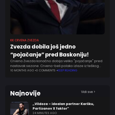
KK CRVENA ZVEZDA
Zvezda dobila još jedno
“pojačanje” pred Baskoniju!
Crvena Zvezda konačno dobija veliko "pojačanje" pred
nastavak sezone. Crveno-beli polako izlaze iz teškog
perioda kada su povrede bile najveći problem, a
10 MONTHS AGO
0 COMMENTS
KEEP READING
najlepša vest za navijače stiže sa poslednjeg treninga
Najnovije
Vidi sve >
,,Vildoza – idealan partner Karliku,
Partizanov X faktor”
24 MINUTES AGO