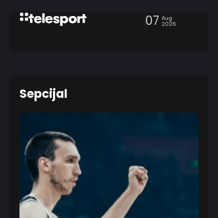
07
Aug
2026
Sepcijal