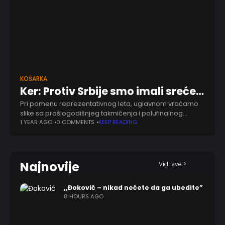
KOŠARKA
Ker: Protiv Srbije smo imali sreće…
Pri pomenu reprezentativnog leta, uglavnom vraćamo
slike sa prošlogodišnjeg takmičenja i polufinalnog
susreta. Većinski, srpska javnost ne želi da se priseća
1 YEAR AGO
0 COMMENTS
KEEP READING
duela protiv Sjedinjenih Američkih Država u Parizu,
svestan je
Najnovije
Vidi sve >
,,Đoković – nikad nećete da ga ubedite”
8 HOURS AGO