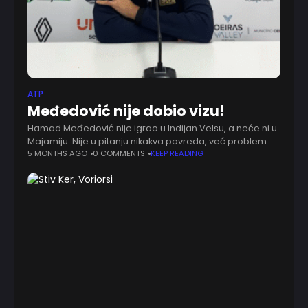
ATP
Međedović nije dobio vizu!
Hamad Međedović nije igrao u Indijan Velsu, a neće ni u
Majamiju. Nije u pitanju nikakva povreda, već problem
tehničke prirode. Naime, on nije dobio vizu za Sjedinjene
5 MONTHS AGO
0 COMMENTS
KEEP READING
Američke Države.