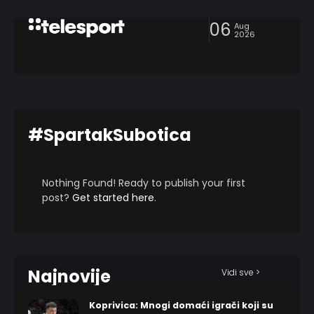
06
Aug
2026
#SpartakSubotica
Nothing Found! Ready to publish your first
post?
Get started here
.
Najnovije
Vidi sve >
Koprivica: Mnogi domaći igrači koji su