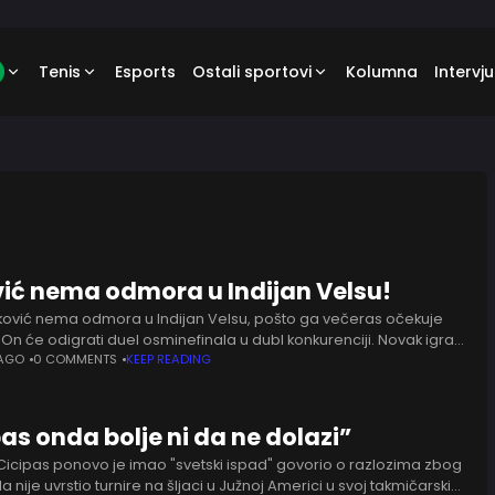
Tenis
Esports
Ostali sportovi
Kolumna
Intervju
ić nema odmora u Indijan Velsu!
ović nema odmora u Indijan Velsu, pošto ga večeras očekuje
On će odigrati duel osminefinala u dubl konkurenciji. Novak igra
 Stefanosom Cicipasom. Rivali će
 AGO
0 COMMENTS
KEEP READING
as onda bolje ni da ne dolazi”
Cicipas ponovo je imao "svetski ispad" govorio o razlozima zbog
da nije uvrstio turnire na šljaci u Južnoj Americi u svoj takmičarski