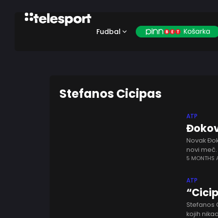
Fudbal
Stefanos Cicipas
ATP
Đokov
Novak Đok
novi meč. 
u paru sa
5 MONTHS
ATP
“Cicip
Stefanos 
kojih nika