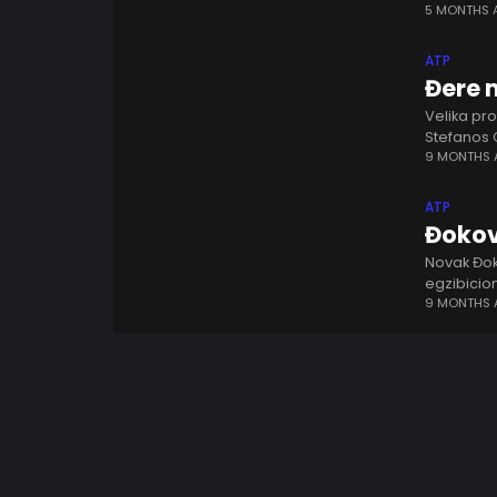
kalendar. 
5 MONTHS
ATP
Đere 
Velika pr
Stefanos 
su to užas
9 MONTHS
ATP
Đokovi
Novak Đoko
egzibicio
ništa pošt
9 MONTHS