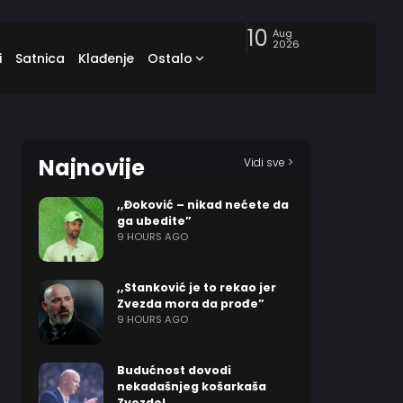
10
Aug
2026
i
Satnica
Klađenje
Ostalo
Najnovije
Vidi sve >
,,Đoković – nikad nećete da
ga ubedite”
9 HOURS AGO
,,Stanković je to rekao jer
Zvezda mora da prođe”
9 HOURS AGO
Budućnost dovodi
nekadašnjeg košarkaša
Zvezde!