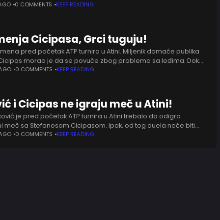
Nekadašnji svetski broj tri objasnio
 AGO
0 COMMENTS
KEEP READING
menja Cicipasa, Grci tuguju!
omena pred početak ATP turnira u Atini. Miljenik domaće publika
Cicipas morao je da se povuče zbog problema sa leđima. Dok
ne vesti za ljubitelje tenisa
 AGO
0 COMMENTS
KEEP READING
ć i Cicipas ne igraju meč u Atini!
vić je pred početak ATP turnira u Atini trebalo da odigra
ni meč sa Stefanosom Cicipasom. Ipak, od tog duela neće biti
o je otkazan. Njihov meč, koji
 AGO
0 COMMENTS
KEEP READING