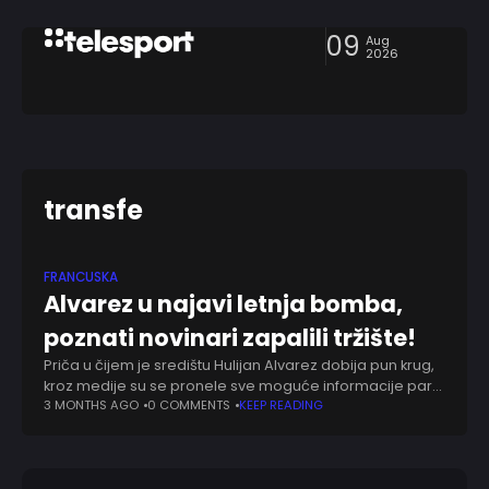
09
Aug
2026
transfe
FRANCUSKA
Alvarez u najavi letnja bomba,
poznati novinari zapalili tržište!
Priča u čijem je središtu Hulijan Alvarez dobija pun krug,
kroz medije su se pronele sve moguće informacije par
sedmica. Iako je u jednom trenutku delovalo da
3 MONTHS AGO
0 COMMENTS
KEEP READING
Argentinac sigurno ostaje