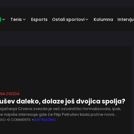
Tenis
Esports
Ostali sportovi
Kolumna
Intervju
ENA ZVEZDA
ušev daleko, dolaze još dvojica spolja?
jačanja Crvena zvezda je već ozvaničila i formalizovala, ipak,
če najviše interesuje gde će Filip Petrušev kada počne nova
 Vasilis Jorgotelis u intervjuu za EEC ističe mogućnost da
AGO
0 COMMENTS
KEEP READING