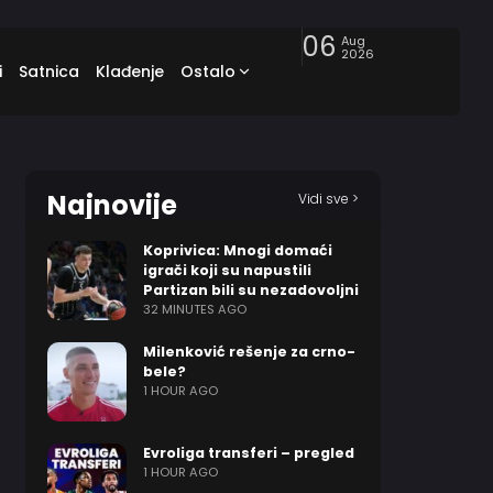
06
Aug
2026
i
Satnica
Klađenje
Ostalo
Najnovije
Vidi sve >
Koprivica: Mnogi domaći
igrači koji su napustili
Partizan bili su nezadovoljni
32 MINUTES AGO
Milenković rešenje za crno-
bele?
1 HOUR AGO
Evroliga transferi – pregled
1 HOUR AGO