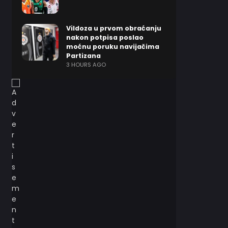
Vildoza u prvom obraćanju
nakon potpisa poslao
moćnu poruku navijačima
Partizana
3 HOURS AGO