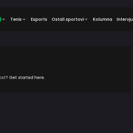
Tenis
Esports
Ostali sportovi
Kolumna
Intervju
post?
Get started here
.