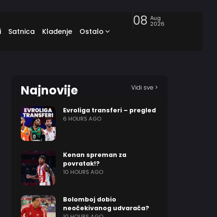
08
Aug
2026
i
Satnica
Klađenje
Ostalo
Najnovije
Vidi sve >
Evroliga transferi – pregled
6 HOURS AGO
Kenan spreman za
povratak!?
10 HOURS AGO
Bolomboj dobio
neočekivanog udvarača?
10 HOURS AGO