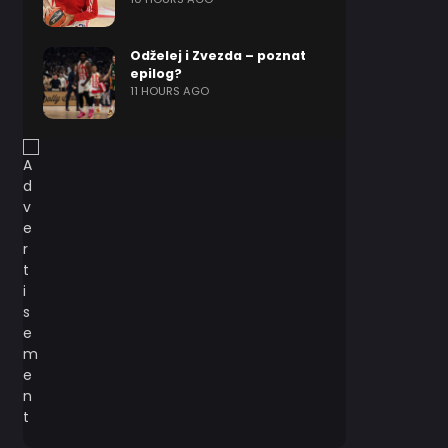
Odželej i Zvezda – poznat
epilog?
11 HOURS AGO