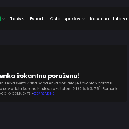
Tenis
Esports
Ostali sportovi
Kolumna
Intervju
enka šokantno poražena!
teniserka sveta Arina Sabalenka doživela je šokantan poraz u
je savladala Sorana Kirstea rezultatom 2:1 (2:6, 6:3, 7:5). Rumunka
lasirala u osminu finala. U sledećem
 AGO
0 COMMENTS
KEEP READING