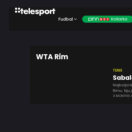
Fudbal
WTA Rim
TENIS
Sabal
Najbolja 
Rimu. Nju 
se tako p
3 MONTHS