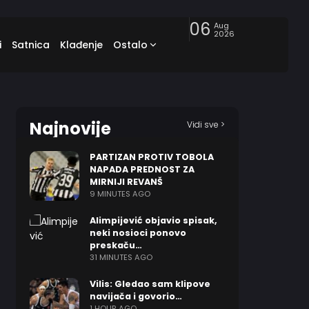
06
Aug
2026
i
Satnica
Klađenje
Ostalo
Najnovije
Vidi sve >
PARTIZAN PROTIV TOBOLA
NAPADA PREDNOST ZA
MIRNIJI REVANŠ
9 MINUTES AGO
Alimpijević objavio spisak,
neki nosioci ponovo
preskaču…
31 MINUTES AGO
Vilis: Gledao sam klipove
navijača i govorio…
1 HOUR AGO