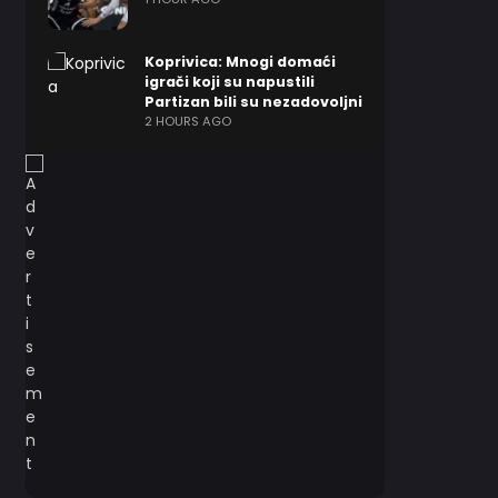
Koprivica: Mnogi domaći
igrači koji su napustili
Partizan bili su nezadovoljni
2 HOURS AGO