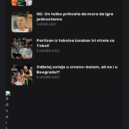
Ilić: On teško prihvata da mora da igra
jednostavno
1 HOUR AGO
Partizan iz tobolca izvukao tri strele za
Tobol!
5 HOURS AGO
Odželej ostaje u crveno-belom, ali ne i u
Beogradu!?
6 HOURS AGO