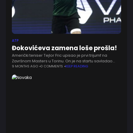
ATP
Đokovićeva zamena loše prošla!
Američki teniser Tejlor Fric upisao je prvi trijumf na
Završnom Masters u Torinu. On je na startu savladao
zamenu Novaka Đokovića, Lorenca Musetija.
9 MONTHS AGO
0 COMMENTS
KEEP READING
Amerikanac je pobedio rezultatom 2:0 (6:3, 6:4).