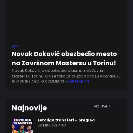
ATP
Novak Đoković obezbedio mesto
na Završnom Mastersu u Torinu!
Novak Đoković je obezbedio plasman na Završni
Masters u Torinu. On se tako pridružio Karlosu Alkarasu i
Janiku Sineru koji su već odavno izborili mesto na
10 MONTHS AGO
0 COMMENTS
KEEP READING
pomenutom turniru. Đoković još
Najnovije
Vidi sve >
Evroliga transferi – pregled
58 MINUTES AGO