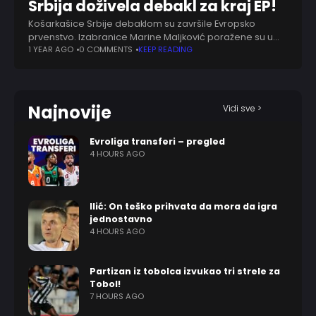
Srbija doživela debakl za kraj EP!
Košarkašice Srbije debaklom su završile Evropsko
prvenstvo. Izabranice Marine Maljković poražene su u
okviru 3. kola grupe B od Slovenije rezultatom 84:69.
1 YEAR AGO
0 COMMENTS
KEEP READING
Naše dame su tako takmičenje završile sa tri
Najnovije
Vidi sve >
Evroliga transferi – pregled
4 HOURS AGO
Ilić: On teško prihvata da mora da igra
jednostavno
4 HOURS AGO
Partizan iz tobolca izvukao tri strele za
Tobol!
7 HOURS AGO