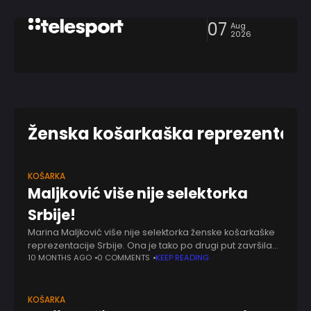
07
Aug
2026
Ženska košarkaška reprezentacij
KOŠARKA
Maljković više nije selektorka
Srbije!
Marina Maljković više nije selektorka ženske košarkaške
reprezentacije Srbije. Ona je tako po drugi put završila
mandat na klupi našeg nacionalnog tima. "Kako je
10 MONTHS AGO
0 COMMENTS
KEEP READING
potvrđeno Mozzart Sportu, Košarkaški savez opet
KOŠARKA