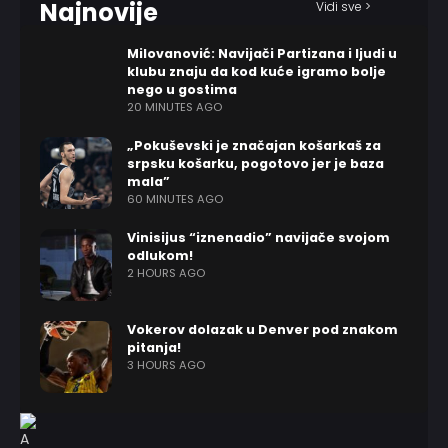
Najnovije
Vidi sve >
Milovanović: Navijači Partizana i ljudi u
klubu znaju da kod kuće igramo bolje
nego u gostima
20 MINUTES AGO
„Pokuševski je značajan košarkaš za
srpsku košarku, pogotovo jer je baza
mala”
60 MINUTES AGO
Vinisijus “iznenadio” navijače svojom
odlukom!
2 HOURS AGO
Vokerov dolazak u Denver pod znakom
pitanja!
3 HOURS AGO