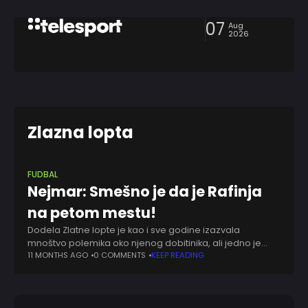
07
Aug
2026
Zlazna lopta
FUDBAL
Nejmar: Smešno je da je Rafinja
na petom mestu!
Dodela Zlatne lopte je kao i sve godine izazvala
mnoštvo polemika oko njenog dobitinika, ali jedno je
sigurno među većinom navijača, a to je da je Usman
11 MONTHS AGO
0 COMMENTS
KEEP READING
Dembele zasluži ovu