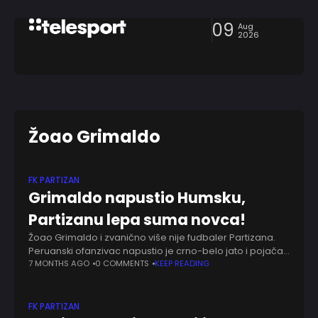
09
Aug
2026
Žoao Grimaldo
FK PARTIZAN
Grimaldo napustio Humsku,
Partizanu lepa suma novca!
Žoao Grimaldo i zvanično više nije fudbaler Partizana.
Peruanski ofanzivac napustio je crno-belo jato i pojačao
Spartu iz Praga, saopštio je klub iu Humske. Partizan će
7 MONTHS AGO
0 COMMENTS
KEEP READING
na ime transdera zaraditi
FK PARTIZAN