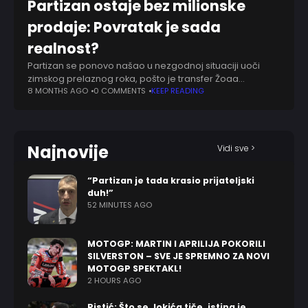
Partizan ostaje bez milionske
prodaje: Povratak je sada
realnost?
Partizan se ponovo našao u nezgodnoj situaciji uoči
zimskog prelaznog roka, pošto je transfer Žoaa
Grimalda u Rigu doveden u pitanje zbog finansijskih
8 MONTHS AGO
0 COMMENTS
KEEP READING
zahteva koji prevazilaze mogućnosti letonskog kluba.
Iako
Najnovije
Vidi sve >
“Partizan je tada krasio prijateljski
duh!”
52 MINUTES AGO
MOTOGP: MARTIN I APRILIJA POKORILI
SILVERSTON – SVE JE SPREMNO ZA NOVI
MOTOGP SPEKTAKL!
2 HOURS AGO
Ristić: Što se Jokića tiče, istina je…